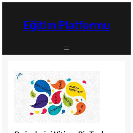
İçeriğe
geç
Eğitim Platformu