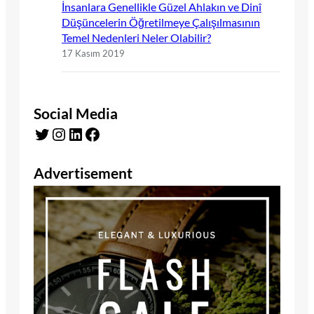
İnsanlara Genellikle Güzel Ahlakın ve Dinî
Düşüncelerin Öğretilmeye Çalışılmasının
Temel Nedenleri Neler Olabilir?
17 Kasım 2019
Social Media
Twitter
Instagram
LinkedIn
Facebook
Advertisement