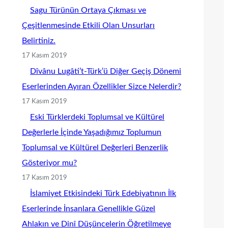
Sagu Türünün Ortaya Çıkması ve
Çeşitlenmesinde Etkili Olan Unsurları
Belirtiniz.
17 Kasım 2019
Dîvânu Lugâti’t-Türk’ü Diğer Geçiş Dönemi
Eserlerinden Ayıran Özellikler Sizce Nelerdir?
17 Kasım 2019
Eski Türklerdeki Toplumsal ve Kültürel
Değerlerle İçinde Yaşadığımız Toplumun
Toplumsal ve Kültürel Değerleri Benzerlik
Gösteriyor mu?
17 Kasım 2019
İslamiyet Etkisindeki Türk Edebiyatının İlk
Eserlerinde İnsanlara Genellikle Güzel
Ahlakın ve Dinî Düşüncelerin Öğretilmeye