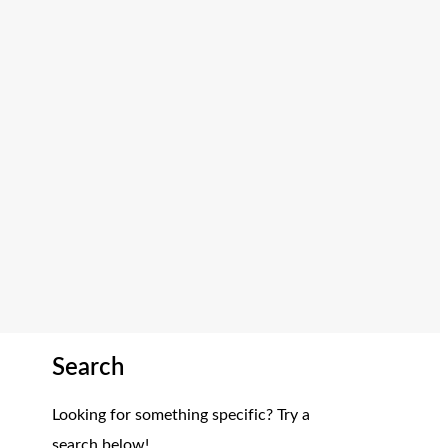
Search
Looking for something specific? Try a
search below!