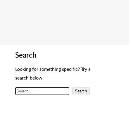
Search
Looking for something specific? Try a
search below!
A
Search
r
a