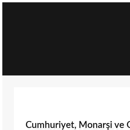
İçeriğe
geç
Cumhuriyet, Monarşi ve O