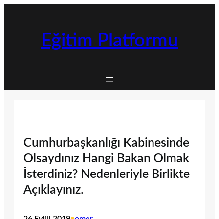
İçeriğe
geç
Eğitim Platformu
Cumhurbaşkanlığı Kabinesinde
Olsaydınız Hangi Bakan Olmak
İsterdiniz? Nedenleriyle Birlikte
Açıklayınız.
26 Eylül 2019
•
omer