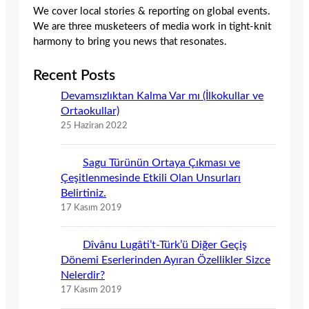
We cover local stories & reporting on global events.
We are three musketeers of media work in tight-knit
harmony to bring you news that resonates.
Recent Posts
Devamsızlıktan Kalma Var mı (İlkokullar ve
Ortaokullar)
25 Haziran 2022
Sagu Türünün Ortaya Çıkması ve
Çeşitlenmesinde Etkili Olan Unsurları
Belirtiniz.
17 Kasım 2019
Dîvânu Lugâti’t-Türk’ü Diğer Geçiş
Dönemi Eserlerinden Ayıran Özellikler Sizce
Nelerdir?
17 Kasım 2019