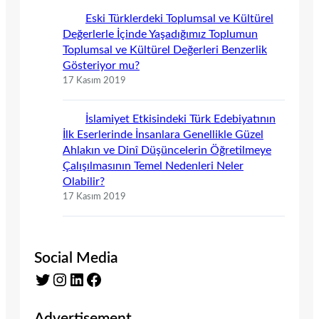
Eski Türklerdeki Toplumsal ve Kültürel
Değerlerle İçinde Yaşadığımız Toplumun
Toplumsal ve Kültürel Değerleri Benzerlik
Gösteriyor mu?
17 Kasım 2019
İslamiyet Etkisindeki Türk Edebiyatının
İlk Eserlerinde İnsanlara Genellikle Güzel
Ahlakın ve Dinî Düşüncelerin Öğretilmeye
Çalışılmasının Temel Nedenleri Neler
Olabilir?
17 Kasım 2019
Social Media
Twitter
Instagram
LinkedIn
Facebook
Advertisement