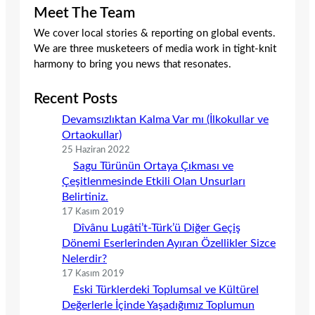
Meet The Team
We cover local stories & reporting on global events.
We are three musketeers of media work in tight-knit
harmony to bring you news that resonates.
Recent Posts
Devamsızlıktan Kalma Var mı (İlkokullar ve
Ortaokullar)
25 Haziran 2022
Sagu Türünün Ortaya Çıkması ve
Çeşitlenmesinde Etkili Olan Unsurları
Belirtiniz.
17 Kasım 2019
Dîvânu Lugâti’t-Türk’ü Diğer Geçiş
Dönemi Eserlerinden Ayıran Özellikler Sizce
Nelerdir?
17 Kasım 2019
Eski Türklerdeki Toplumsal ve Kültürel
Değerlerle İçinde Yaşadığımız Toplumun