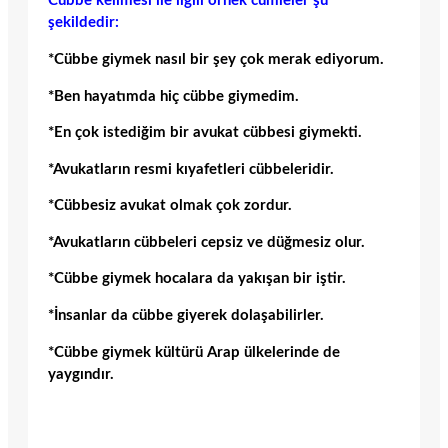
Cübbe kelimesi ile ilgili örnek cümleler şu
şekildedir:
*Cübbe giymek nasıl bir şey çok merak ediyorum.
*Ben hayatımda hiç cübbe giymedim.
*En çok istediğim bir avukat cübbesi giymekti.
*Avukatların resmi kıyafetleri cübbeleridir.
*Cübbesiz avukat olmak çok zordur.
*Avukatların cübbeleri cepsiz ve düğmesiz olur.
*Cübbe giymek hocalara da yakışan bir iştir.
*İnsanlar da cübbe giyerek dolaşabilirler.
*Cübbe giymek kültürü Arap ülkelerinde de
yaygındır.