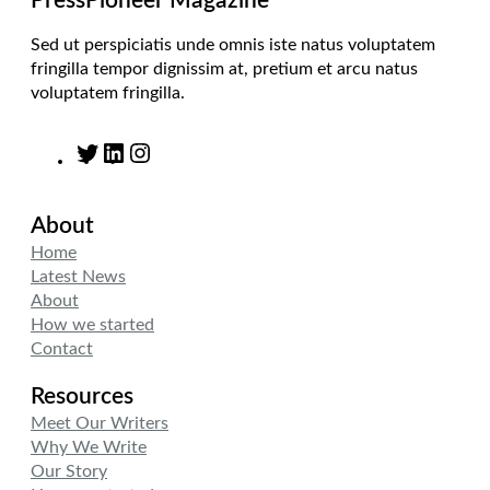
PressPioneer Magazine
Sed ut perspiciatis unde omnis iste natus voluptatem
fringilla tempor dignissim at, pretium et arcu natus
voluptatem fringilla.
T
L
I
w
i
n
i
n
s
About
t
k
t
t
e
a
Home
e
d
g
Latest News
r
I
r
About
n
a
How we started
m
Contact
Resources
Meet Our Writers
Why We Write
Our Story