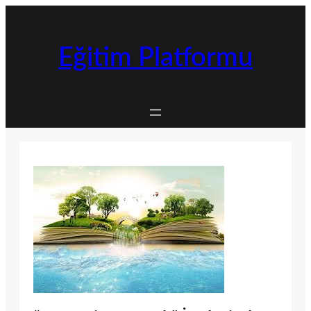
İçeriğe
geç
Eğitim Platformu