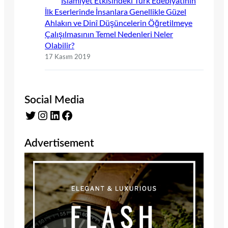
İslamiyet Etkisindeki Türk Edebiyatının
İlk Eserlerinde İnsanlara Genellikle Güzel
Ahlakın ve Dinî Düşüncelerin Öğretilmeye
Çalışılmasının Temel Nedenleri Neler
Olabilir?
17 Kasım 2019
Social Media
Twitter
Instagram
LinkedIn
Facebook
Advertisement