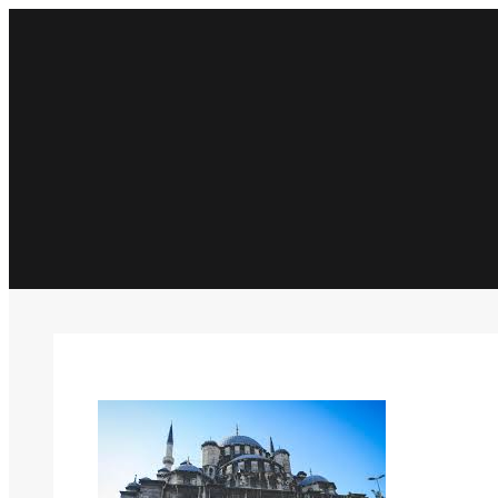
İçeriğe
geç