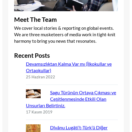
Meet The Team
We cover local stories & reporting on global events.
We are three musketeers of media work in tight-knit
harmony to bring you news that resonates.
Recent Posts
Devamsızlıktan Kalma Var mı (İlkokullar ve
Ortaokullar)
25 Haziran 2022
Sagu Türünün Ortaya Çıkması ve
Çeşitlenmesinde Etkili Olan
Unsurları Belirtiniz.
17 Kasım 2019
Dîvânu Lugâti’t-Türk’ü Diğer