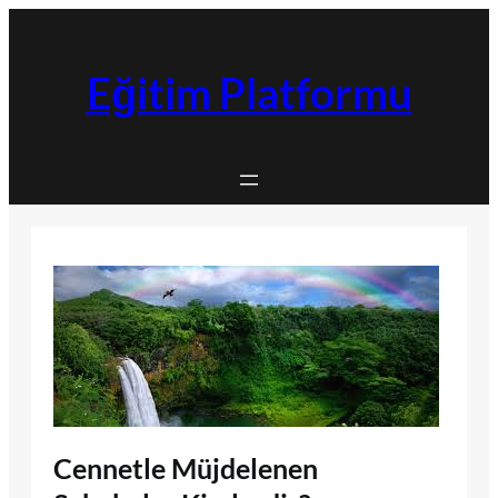
İçeriğe
geç
Eğitim Platformu
Cennetle Müjdelenen