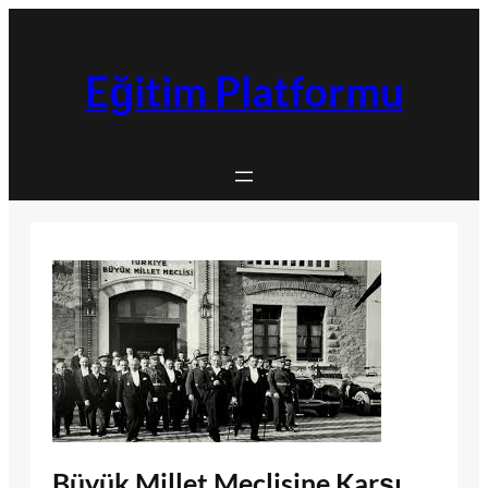
İçeriğe
geç
Eğitim Platformu
Büyük Millet Meclisine Karşı