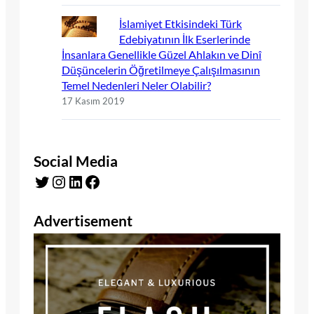
İslamiyet Etkisindeki Türk
Edebiyatının İlk Eserlerinde
İnsanlara Genellikle Güzel Ahlakın ve Dinî
Düşüncelerin Öğretilmeye Çalışılmasının
Temel Nedenleri Neler Olabilir?
17 Kasım 2019
Social Media
Twitter
Instagram
LinkedIn
Facebook
Advertisement