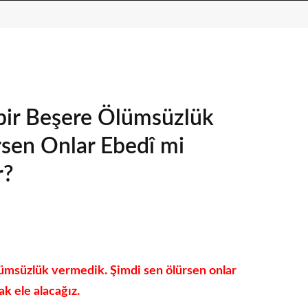
bir Beşere Ölümsüzlük
sen Onlar Ebedî mi
r?
lümsüzlük vermedik. Şimdi sen ölürsen onlar
k ele alacağız.