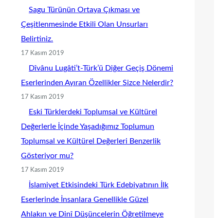
Sagu Türünün Ortaya Çıkması ve
Çeşitlenmesinde Etkili Olan Unsurları
Belirtiniz.
17 Kasım 2019
Dîvânu Lugâti’t-Türk’ü Diğer Geçiş Dönemi
Eserlerinden Ayıran Özellikler Sizce Nelerdir?
17 Kasım 2019
Eski Türklerdeki Toplumsal ve Kültürel
Değerlerle İçinde Yaşadığımız Toplumun
Toplumsal ve Kültürel Değerleri Benzerlik
Gösteriyor mu?
17 Kasım 2019
İslamiyet Etkisindeki Türk Edebiyatının İlk
Eserlerinde İnsanlara Genellikle Güzel
Ahlakın ve Dinî Düşüncelerin Öğretilmeye