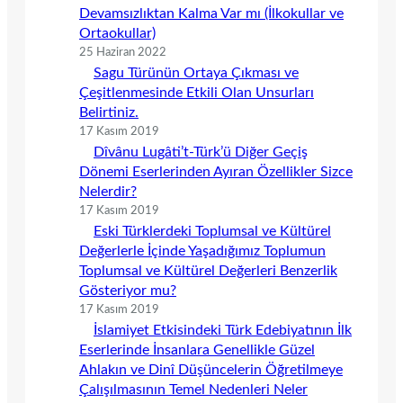
Devamsızlıktan Kalma Var mı (İlkokullar ve
Ortaokullar)
25 Haziran 2022
Sagu Türünün Ortaya Çıkması ve
Çeşitlenmesinde Etkili Olan Unsurları
Belirtiniz.
17 Kasım 2019
Dîvânu Lugâti’t-Türk’ü Diğer Geçiş
Dönemi Eserlerinden Ayıran Özellikler Sizce
Nelerdir?
17 Kasım 2019
Eski Türklerdeki Toplumsal ve Kültürel
Değerlerle İçinde Yaşadığımız Toplumun
Toplumsal ve Kültürel Değerleri Benzerlik
Gösteriyor mu?
17 Kasım 2019
İslamiyet Etkisindeki Türk Edebiyatının İlk
Eserlerinde İnsanlara Genellikle Güzel
Ahlakın ve Dinî Düşüncelerin Öğretilmeye
Çalışılmasının Temel Nedenleri Neler