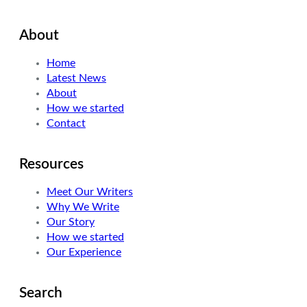
w
i
n
i
n
s
About
t
k
t
t
e
a
Home
e
d
g
Latest News
r
I
r
About
n
a
How we started
m
Contact
Resources
Meet Our Writers
Why We Write
Our Story
How we started
Our Experience
Search