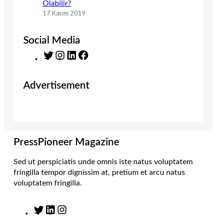
Olabilir?
17 Kasım 2019
Social Media
T
I
L
F
w
n
i
a
i
s
n
c
Advertisement
t
t
k
e
t
a
e
b
e
g
d
o
r
r
I
o
a
n
k
m
PressPioneer Magazine
Sed ut perspiciatis unde omnis iste natus voluptatem
fringilla tempor dignissim at, pretium et arcu natus
voluptatem fringilla.
T
L
I