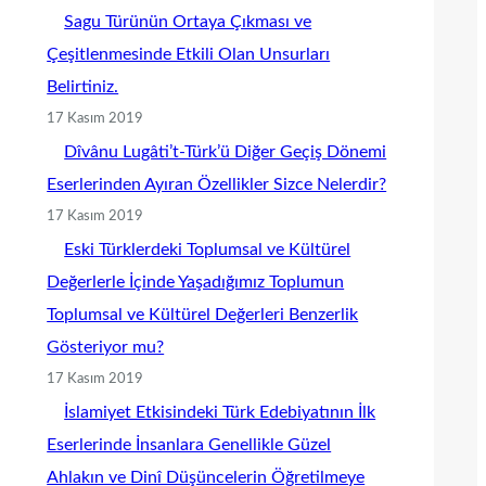
Sagu Türünün Ortaya Çıkması ve
Çeşitlenmesinde Etkili Olan Unsurları
Belirtiniz.
17 Kasım 2019
Dîvânu Lugâti’t-Türk’ü Diğer Geçiş Dönemi
Eserlerinden Ayıran Özellikler Sizce Nelerdir?
17 Kasım 2019
Eski Türklerdeki Toplumsal ve Kültürel
Değerlerle İçinde Yaşadığımız Toplumun
Toplumsal ve Kültürel Değerleri Benzerlik
Gösteriyor mu?
17 Kasım 2019
İslamiyet Etkisindeki Türk Edebiyatının İlk
Eserlerinde İnsanlara Genellikle Güzel
Ahlakın ve Dinî Düşüncelerin Öğretilmeye