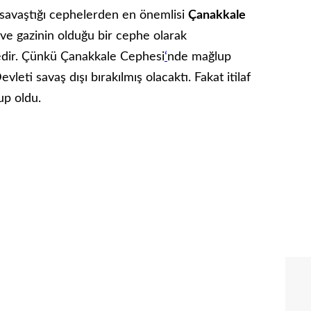
 savaştığı cephelerden en önemlisi
Çanakkale
n ve gazinin olduğu bir cephe olarak
tedir. Çünkü Çanakkale Cephesi
‘
nde mağlup
leti savaş dışı bırakılmış olacaktı. Fakat itilaf
up oldu.