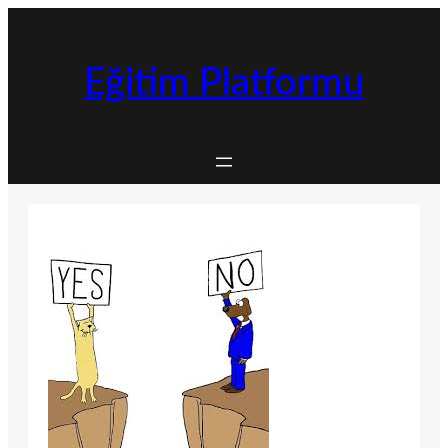
İçeriğe
geç
Eğitim Platformu