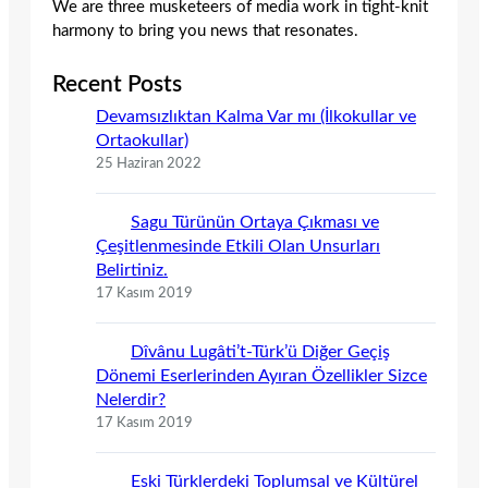
We are three musketeers of media work in tight-knit
harmony to bring you news that resonates.
Recent Posts
Devamsızlıktan Kalma Var mı (İlkokullar ve
Ortaokullar)
25 Haziran 2022
Sagu Türünün Ortaya Çıkması ve
Çeşitlenmesinde Etkili Olan Unsurları
Belirtiniz.
17 Kasım 2019
Dîvânu Lugâti’t-Türk’ü Diğer Geçiş
Dönemi Eserlerinden Ayıran Özellikler Sizce
Nelerdir?
17 Kasım 2019
Eski Türklerdeki Toplumsal ve Kültürel