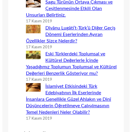
Sagu Türünün Ortaya Çıkması ve
Çeşitlenmesinde Etkili Olan
Unsurları Belirtiniz.
17 Kasım 2019
Dîvânu Lugâti’t-Türk’ü Diğer Geçiş
Dönemi Eserlerinden Ayıran
Özellikler Sizce Nelerdir?
17 Kasım 2019
Eski Türklerdeki Toplumsal ve
Kültürel Değerlerle İçinde
Yaşadığımız Toplumun Toplumsal ve Kültürel
Değerleri Benzerlik Gösteriyor mu?
17 Kasım 2019
İslamiyet Etkisindeki Türk
Edebiyatının İlk Eserlerinde
İnsanlara Genellikle Güzel Ahlakın ve Dinî
Düşüncelerin Öğretilmeye Çalışılmasının
Temel Nedenleri Neler Olabilir?
17 Kasım 2019