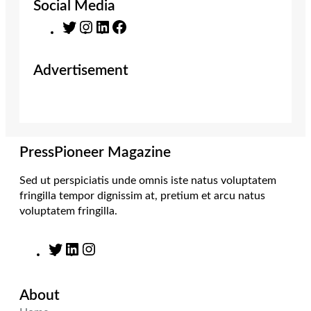
Social Media
T
I
L
F
w
n
i
a
i
s
n
c
Advertisement
t
t
k
e
t
a
e
b
e
g
d
o
r
r
I
o
a
n
k
m
PressPioneer Magazine
Sed ut perspiciatis unde omnis iste natus voluptatem
fringilla tempor dignissim at, pretium et arcu natus
voluptatem fringilla.
T
L
I
w
i
n
i
n
s
About
t
k
t
t
e
a