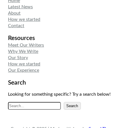
Home
e
d
g
Latest News
r
I
r
About
n
a
How we started
m
Contact
Resources
Meet Our Writers
Why We Write
Our Story
How we started
Our Experience
Search
Looking for something specific? Try a search below!
A
Search
r
a