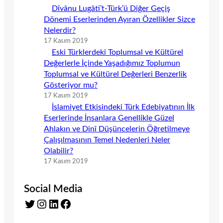
Dîvânu Lugâti’t-Türk’ü Diğer Geçiş
Dönemi Eserlerinden Ayıran Özellikler Sizce
Nelerdir?
17 Kasım 2019
Eski Türklerdeki Toplumsal ve Kültürel
Değerlerle İçinde Yaşadığımız Toplumun
Toplumsal ve Kültürel Değerleri Benzerlik
Gösteriyor mu?
17 Kasım 2019
İslamiyet Etkisindeki Türk Edebiyatının İlk
Eserlerinde İnsanlara Genellikle Güzel
Ahlakın ve Dinî Düşüncelerin Öğretilmeye
Çalışılmasının Temel Nedenleri Neler
Olabilir?
17 Kasım 2019
Social Media
Twitter
Instagram
LinkedIn
Facebook