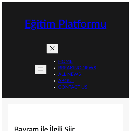
İçeriğe
geç
Eğitim Platformu
HOME
BREAKING NEWS
ALL NEWS
ABOUT
CONTACT US
Bayram ile İlgili Şiir