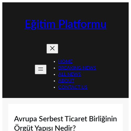
İçeriğe
geç
Eğitim Platformu
HOME
BREAKING NEWS
ALL NEWS
ABOUT
CONTACT US
Avrupa Serbest Ticaret Birliğinin
Örgüt Yapısı Nedir?