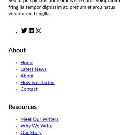
Sed ut perspiciatis unde omnis iste natus voluptatem
fringilla tempor dignissim at, pretium et arcu natus
voluptatem fringilla.
T
L
I
w
i
n
i
n
s
About
t
k
t
t
e
a
Home
e
d
g
Latest News
r
I
r
About
n
a
How we started
m
Contact
Resources
Meet Our Writers
Why We Write
Our Story