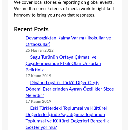
We cover local stories & reporting on global events.
We are three musketeers of media work in tight-knit
harmony to bring you news that resonates.
Recent Posts
Devamsızlıktan Kalma Var mı (İlkokullar ve
Ortaokullar)
25 Haziran 2022
Sagu Türünün Ortaya Çıkması ve
Çeşitlenmesinde Etkili Olan Unsurları
Belirtiniz.
17 Kasım 2019
Dîvânu Lugâti’t-Türk’ü Diğer Geçiş
Dönemi Eserlerinden Ayıran Özellikler Sizce
Nelerdir?
17 Kasım 2019
Eski Türklerdeki Toplumsal ve Kültürel
Değerlerle İçinde Yaşadığımız Toplumun
Toplumsal ve Kültürel Değerleri Benzerlik
Gösteriyor mu?