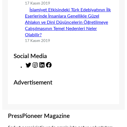
17 Kasım 2019
İslamiyet Etkisindeki Türk Edebiyatının İlk
Eserlerinde İnsanlara Genellikle Güzel
Ahlakın ve Dinî Düşüncelerin Öğretilmeye
Çalışılmasının Temel Nedenleri Neler
Olabilir?
17 Kasım 2019
Social Media
T
I
L
F
w
n
i
a
i
s
n
c
Advertisement
t
t
k
e
t
a
e
b
e
g
d
o
r
r
I
o
a
n
k
m
PressPioneer Magazine