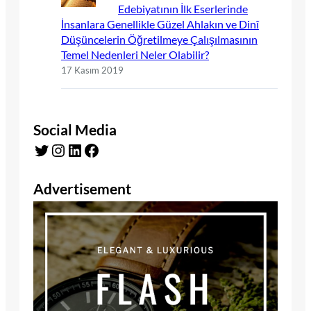
Edebiyatının İlk Eserlerinde
İnsanlara Genellikle Güzel Ahlakın ve Dinî
Düşüncelerin Öğretilmeye Çalışılmasının
Temel Nedenleri Neler Olabilir?
17 Kasım 2019
Social Media
Twitter
Instagram
LinkedIn
Facebook
Advertisement