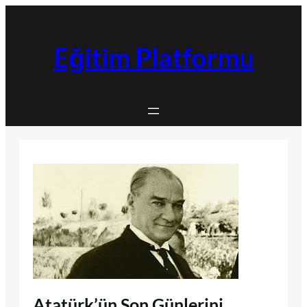
İçeriğe
geç
Eğitim Platformu
Atatürk’ün Son Günlerini