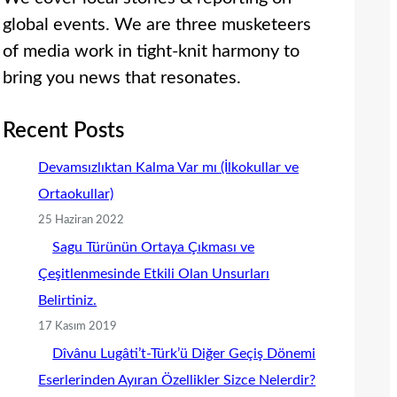
global events. We are three musketeers
of media work in tight-knit harmony to
bring you news that resonates.
Recent Posts
Devamsızlıktan Kalma Var mı (İlkokullar ve
Ortaokullar)
25 Haziran 2022
Sagu Türünün Ortaya Çıkması ve
Çeşitlenmesinde Etkili Olan Unsurları
Belirtiniz.
17 Kasım 2019
Dîvânu Lugâti’t-Türk’ü Diğer Geçiş Dönemi
Eserlerinden Ayıran Özellikler Sizce Nelerdir?