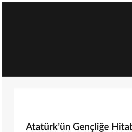
İçeriğe
geç
Atatürk’ün Gençliğe Hita