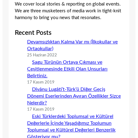
We cover local stories & reporting on global events.
We are three musketeers of media work in tight-knit
harmony to bring you news that resonates.
Recent Posts
Devamsızlıktan Kalma Var mı (İlkokullar ve
Ortaokullar)
25 Haziran 2022
Sagu Türünün Ortaya Çıkması ve
Çeşitlenmesinde Etkili Olan Unsurları
Belirtiniz.
17 Kasım 2019
Dîvânu Lugâti’t-Türk’ü Diğer Geçiş
Dönemi Eserlerinden Ayıran Özellikler Sizce
Nelerdir?
17 Kasım 2019
Eski Türklerdeki Toplumsal ve Kültürel
Değerlerle İçinde Yaşadığımız Toplumun
Toplumsal ve Kültürel Değerleri Benzerlik
Gösteriyor mu?