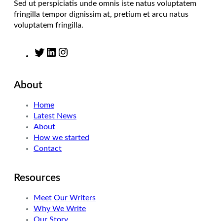
Sed ut perspiciatis unde omnis iste natus voluptatem
fringilla tempor dignissim at, pretium et arcu natus
voluptatem fringilla.
T
L
I
w
i
n
i
n
s
About
t
k
t
t
e
a
Home
e
d
g
Latest News
r
I
r
About
n
a
How we started
m
Contact
Resources
Meet Our Writers
Why We Write
Our Story