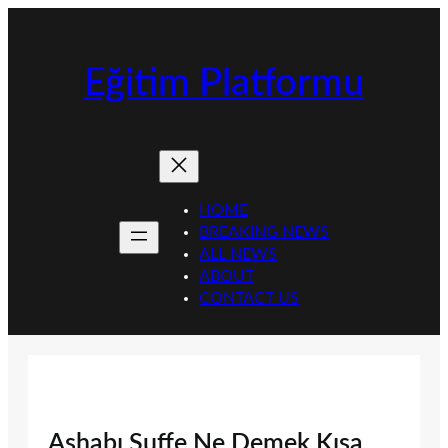
İçeriğe
geç
Eğitim Platformu
HOME
BREAKING NEWS
ALL NEWS
ABOUT
CONTACT US
Ashabı Suffe Ne Demek Kısa