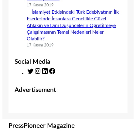
17 Kasım 2019
İslamiyet Etkisindeki Türk Edebiyatının İlk
Eserlerinde İnsanlara Genellikle Güzel
Ahlakın ve Dinî Düşüncelerin Öğretilmeye
Çalışılmasının Temel Nedenleri Neler
Olabilir?
17 Kasım 2019
Social Media
T
I
L
F
w
n
i
a
i
s
n
c
Advertisement
t
t
k
e
t
a
e
b
e
g
d
o
r
r
I
o
a
n
k
m
PressPioneer Magazine