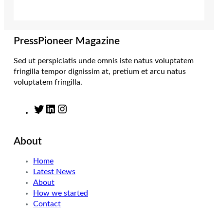
e
g
d
o
r
r
I
o
a
n
k
m
PressPioneer Magazine
Sed ut perspiciatis unde omnis iste natus voluptatem
fringilla tempor dignissim at, pretium et arcu natus
voluptatem fringilla.
T
L
I
w
i
n
i
n
s
About
t
k
t
t
e
a
Home
e
d
g
Latest News
r
I
r
About
n
a
How we started
m
Contact