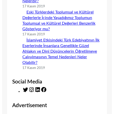
Nelerdir?
17 Kasım 2019
Eski Türklerdeki Toplumsal ve Kültürel
Değerlerle İçinde Yaşadığımız Toplumun
Toplumsal ve Kültürel Değerleri Benzerlik
Gösteriyor mu?
17 Kasım 2019
İslamiyet Etkisindeki Türk Edebiyatının İlk
Eserlerinde İnsanlara Genellikle Güzel
Ahlakın ve Dinî Düşüncelerin Öğretilmeye
Çalışılmasının Temel Nedenleri Neler
Olabilir?
17 Kasım 2019
Social Media
T
I
L
F
w
n
i
a
i
s
n
c
Advertisement
t
t
k
e
t
a
e
b