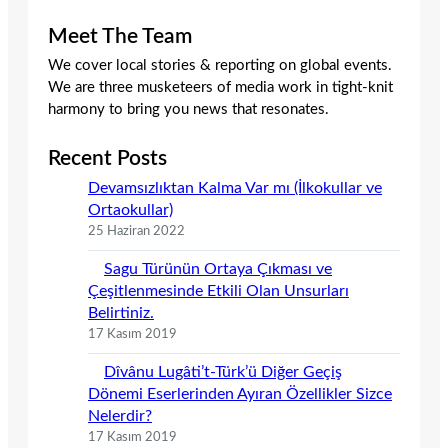
Meet The Team
We cover local stories & reporting on global events.
We are three musketeers of media work in tight-knit
harmony to bring you news that resonates.
Recent Posts
Devamsızlıktan Kalma Var mı (İlkokullar ve
Ortaokullar)
25 Haziran 2022
Sagu Türünün Ortaya Çıkması ve
Çeşitlenmesinde Etkili Olan Unsurları
Belirtiniz.
17 Kasım 2019
Dîvânu Lugâti’t-Türk’ü Diğer Geçiş
Dönemi Eserlerinden Ayıran Özellikler Sizce
Nelerdir?
17 Kasım 2019