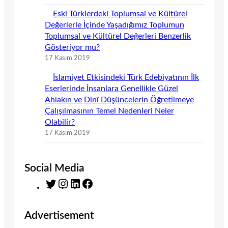
Eski Türklerdeki Toplumsal ve Kültürel
Değerlerle İçinde Yaşadığımız Toplumun
Toplumsal ve Kültürel Değerleri Benzerlik
Gösteriyor mu?
17 Kasım 2019
İslamiyet Etkisindeki Türk Edebiyatının İlk
Eserlerinde İnsanlara Genellikle Güzel
Ahlakın ve Dinî Düşüncelerin Öğretilmeye
Çalışılmasının Temel Nedenleri Neler
Olabilir?
17 Kasım 2019
Social Media
T
I
L
F
w
n
i
a
i
s
n
c
Advertisement
t
t
k
e
t
a
e
b