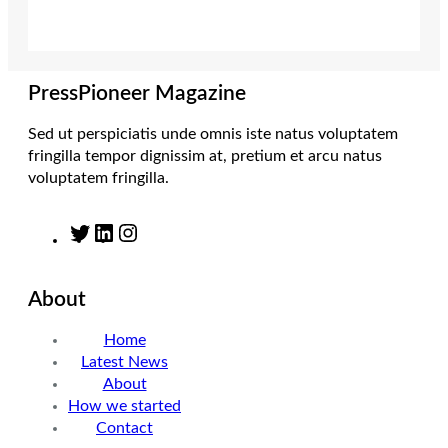
e
g
d
o
r
r
I
o
a
n
k
m
PressPioneer Magazine
Sed ut perspiciatis unde omnis iste natus voluptatem
fringilla tempor dignissim at, pretium et arcu natus
voluptatem fringilla.
T
L
I
w
i
n
i
n
s
About
t
k
t
t
e
a
Home
e
d
g
Latest News
r
I
r
About
n
a
How we started
m
Contact