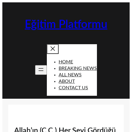
İçeriğe
geç
Eğitim Platformu
HOME
BREAKING NEWS
ALL NEWS
ABOUT
CONTACT US
Allah’ın (C.C.) Her Şeyi Gördüğü