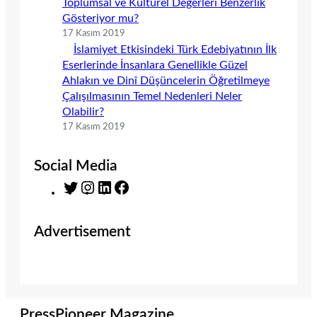
Toplumsal ve Kültürel Değerleri Benzerlik
Gösteriyor mu?
17 Kasım 2019
İslamiyet Etkisindeki Türk Edebiyatının İlk
Eserlerinde İnsanlara Genellikle Güzel
Ahlakın ve Dinî Düşüncelerin Öğretilmeye
Çalışılmasının Temel Nedenleri Neler
Olabilir?
17 Kasım 2019
Social Media
T
I
L
F
w
n
i
a
i
s
n
c
Advertisement
t
t
k
e
t
a
e
b
e
g
d
o
r
r
I
o
a
n
k
m
PressPioneer Magazine