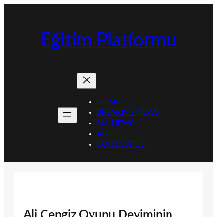
İçeriğe
geç
Eğitim Platformu
HOME
BREAKING NEWS
ALL NEWS
ABOUT
CONTACT US
Ali Cengiz Oyunu Deyiminin