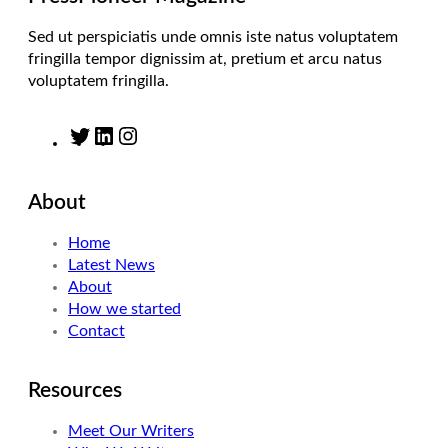
Sed ut perspiciatis unde omnis iste natus voluptatem
fringilla tempor dignissim at, pretium et arcu natus
voluptatem fringilla.
T
L
I
w
i
n
i
n
s
About
t
k
t
t
e
a
Home
e
d
g
Latest News
r
I
r
About
n
a
How we started
m
Contact
Resources
Meet Our Writers