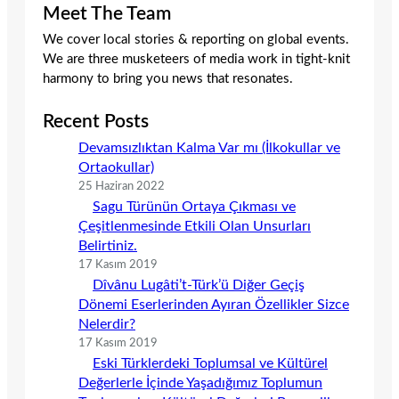
Meet The Team
We cover local stories & reporting on global events.
We are three musketeers of media work in tight-knit
harmony to bring you news that resonates.
Recent Posts
Devamsızlıktan Kalma Var mı (İlkokullar ve
Ortaokullar)
25 Haziran 2022
Sagu Türünün Ortaya Çıkması ve
Çeşitlenmesinde Etkili Olan Unsurları
Belirtiniz.
17 Kasım 2019
Dîvânu Lugâti’t-Türk’ü Diğer Geçiş
Dönemi Eserlerinden Ayıran Özellikler Sizce
Nelerdir?
17 Kasım 2019
Eski Türklerdeki Toplumsal ve Kültürel
Değerlerle İçinde Yaşadığımız Toplumun