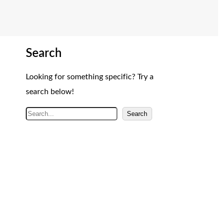
Search
Looking for something specific? Try a
search below!
A
Search
r
a