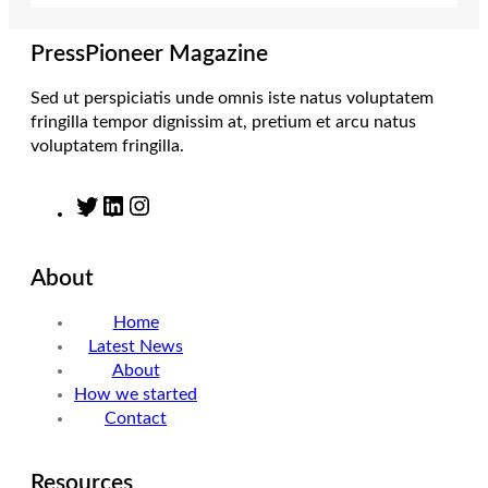
PressPioneer Magazine
Sed ut perspiciatis unde omnis iste natus voluptatem
fringilla tempor dignissim at, pretium et arcu natus
voluptatem fringilla.
T
L
I
w
i
n
i
n
s
About
t
k
t
t
e
a
Home
e
d
g
Latest News
r
I
r
About
n
a
How we started
m
Contact
Resources