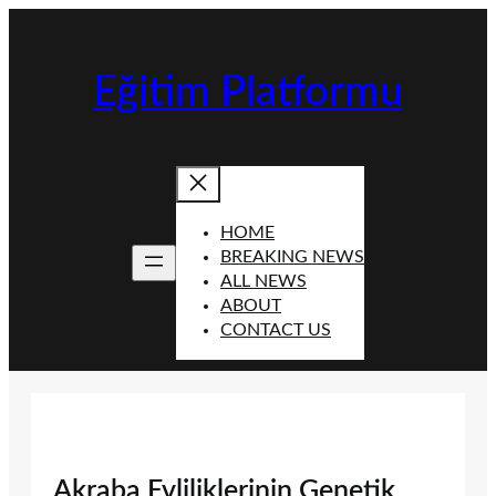
İçeriğe
geç
Eğitim Platformu
HOME
BREAKING NEWS
ALL NEWS
ABOUT
CONTACT US
Akraba Evliliklerinin Genetik