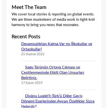
Meet The Team
We cover local stories & reporting on global events.
We are three musketeers of media work in tight-knit
harmony to bring you news that resonates.
Recent Posts
Devamsızlıktan Kalma Var mı (İlkokullar ve
Ortaokullar)
25 Haziran 2022
Sagu Türünün Ortaya Çıkması ve
Çeşitlenmesinde Etkili Olan Unsurları
Belirtiniz.
17 Kasım 2019
Dîvânu Lugâti’t-Türk’ü Diğer Geçiş
Dönemi Eserlerinden Ayıran Özellikler Sizce
Nelerdir?