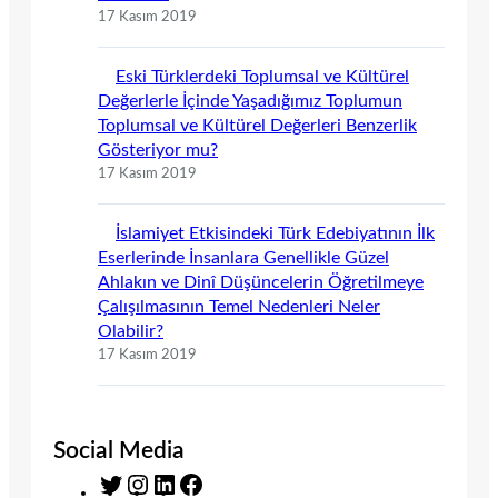
17 Kasım 2019
Eski Türklerdeki Toplumsal ve Kültürel
Değerlerle İçinde Yaşadığımız Toplumun
Toplumsal ve Kültürel Değerleri Benzerlik
Gösteriyor mu?
17 Kasım 2019
İslamiyet Etkisindeki Türk Edebiyatının İlk
Eserlerinde İnsanlara Genellikle Güzel
Ahlakın ve Dinî Düşüncelerin Öğretilmeye
Çalışılmasının Temel Nedenleri Neler
Olabilir?
17 Kasım 2019
Social Media
T
I
L
F