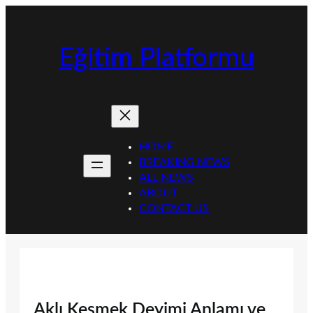
İçeriğe
geç
Eğitim Platformu
HOME
BREAKING NEWS
ALL NEWS
ABOUT
CONTACT US
Aklı Kesmek Deyimi Anlamı ve