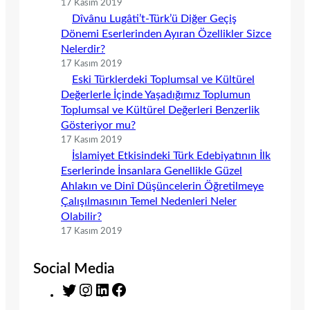
17 Kasım 2019
Dîvânu Lugâti’t-Türk’ü Diğer Geçiş
Dönemi Eserlerinden Ayıran Özellikler Sizce
Nelerdir?
17 Kasım 2019
Eski Türklerdeki Toplumsal ve Kültürel
Değerlerle İçinde Yaşadığımız Toplumun
Toplumsal ve Kültürel Değerleri Benzerlik
Gösteriyor mu?
17 Kasım 2019
İslamiyet Etkisindeki Türk Edebiyatının İlk
Eserlerinde İnsanlara Genellikle Güzel
Ahlakın ve Dinî Düşüncelerin Öğretilmeye
Çalışılmasının Temel Nedenleri Neler
Olabilir?
17 Kasım 2019
Social Media
T
I
L
F
w
n
i
a