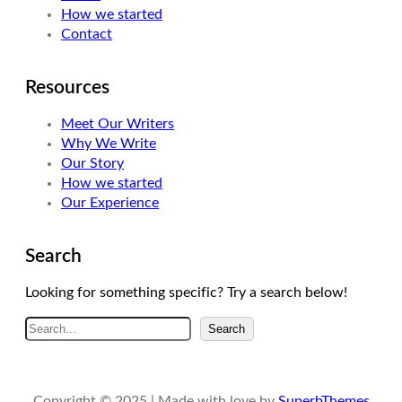
How we started
m
Contact
Resources
Meet Our Writers
Why We Write
Our Story
How we started
Our Experience
Search
Looking for something specific? Try a search below!
A
Search
r
a
Copyright © 2025 | Made with love by
SuperbThemes