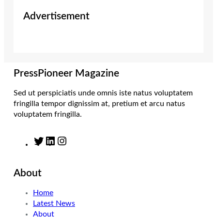
i
s
n
c
Advertisement
t
t
k
e
t
a
e
b
e
g
d
o
r
r
I
o
a
n
k
m
PressPioneer Magazine
Sed ut perspiciatis unde omnis iste natus voluptatem
fringilla tempor dignissim at, pretium et arcu natus
voluptatem fringilla.
T
L
I
w
i
n
i
n
s
About
t
k
t
t
e
a
Home
e
d
g
Latest News
r
I
r
About
n
a