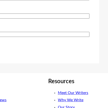
Resources
Meet Our Writers
News
Why We Write
Our Story