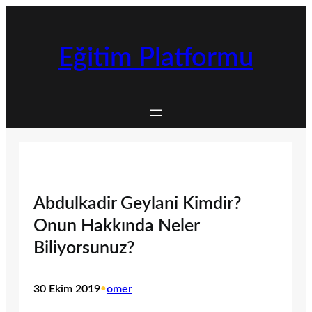
İçeriğe
geç
Eğitim Platformu
Abdulkadir Geylani Kimdir?
Onun Hakkında Neler
Biliyorsunuz?
30 Ekim 2019
•
omer