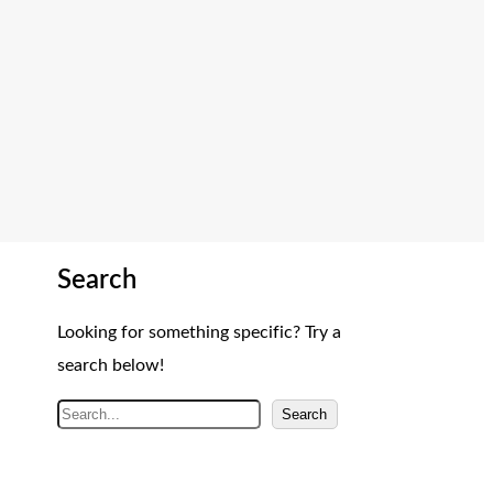
Search
Looking for something specific? Try a
search below!
A
Search
r
a