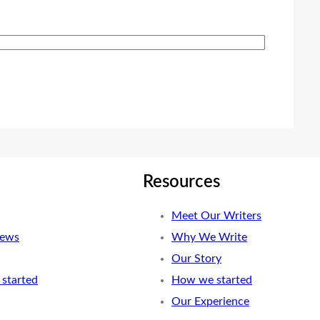
Resources
Meet Our Writers
News
Why We Write
Our Story
started
How we started
Our Experience