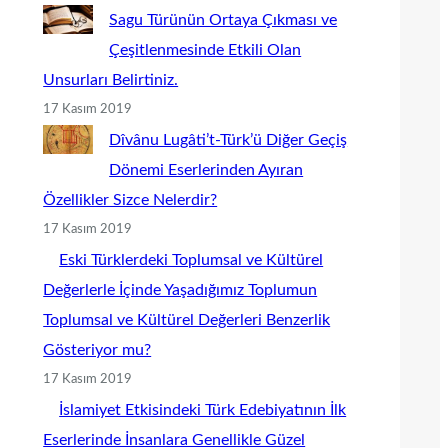
Sagu Türünün Ortaya Çıkması ve
Çeşitlenmesinde Etkili Olan
Unsurları Belirtiniz.
17 Kasım 2019
Dîvânu Lugâti’t-Türk’ü Diğer Geçiş
Dönemi Eserlerinden Ayıran
Özellikler Sizce Nelerdir?
17 Kasım 2019
Eski Türklerdeki Toplumsal ve Kültürel
Değerlerle İçinde Yaşadığımız Toplumun
Toplumsal ve Kültürel Değerleri Benzerlik
Gösteriyor mu?
17 Kasım 2019
İslamiyet Etkisindeki Türk Edebiyatının İlk
Eserlerinde İnsanlara Genellikle Güzel