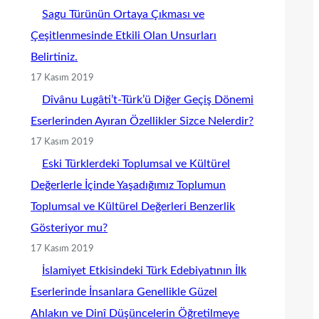
Sagu Türünün Ortaya Çıkması ve
Çeşitlenmesinde Etkili Olan Unsurları
Belirtiniz.
17 Kasım 2019
Dîvânu Lugâti’t-Türk’ü Diğer Geçiş Dönemi
Eserlerinden Ayıran Özellikler Sizce Nelerdir?
17 Kasım 2019
Eski Türklerdeki Toplumsal ve Kültürel
Değerlerle İçinde Yaşadığımız Toplumun
Toplumsal ve Kültürel Değerleri Benzerlik
Gösteriyor mu?
17 Kasım 2019
İslamiyet Etkisindeki Türk Edebiyatının İlk
Eserlerinde İnsanlara Genellikle Güzel
Ahlakın ve Dinî Düşüncelerin Öğretilmeye