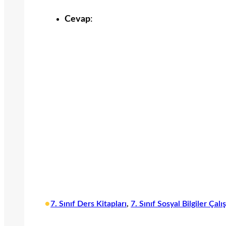
Cevap
:
•
7. Sınıf Ders Kitapları
, 
7. Sınıf Sosyal Bilgiler Ça