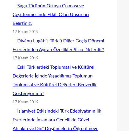
Sagu Türünün Ortaya Çıkması ve
Çeşitlenmesinde Etkili Olan Unsurları
Belirtiniz.
17 Kasım 2019
Dîvânu Lugâti’t-Türk’ü Diğer Geçiş Dönemi
Eserlerinden Ayıran Özellikler Sizce Nelerdir?
17 Kasım 2019
Eski Türklerdeki Toplumsal ve Kültürel
Değerlerle İçinde Yaşadığımız Toplumun
Toplumsal ve Kültürel Değerleri Benzerlik
Gösteriyor mu?
17 Kasım 2019
İslamiyet Etkisindeki Türk Edebiyatının İlk
Eserlerinde İnsanlara Genellikle Güzel
Ahlakın ve Dinî Düşüncelerin Öğretilmeye