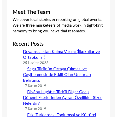
Meet The Team
We cover local stories & reporting on global events.
We are three musketeers of media work in tight-knit
harmony to bring you news that resonates.
Recent Posts
Devamsızlıktan Kalma Var mı (İlkokullar ve
Ortaokullar)
25 Haziran 2022
Sagu Türünün Ortaya Çıkması ve
Çeşitlenmesinde Etkili Olan Unsurları
Belirtiniz.
17 Kasım 2019
Dîvânu Lugâti’t-Türk’ü Diğer Geçiş
Dönemi Eserlerinden Ayıran Özellikler Sizce
Nelerdir?
17 Kasım 2019
Eski Türklerdeki Toplumsal ve Kültürel