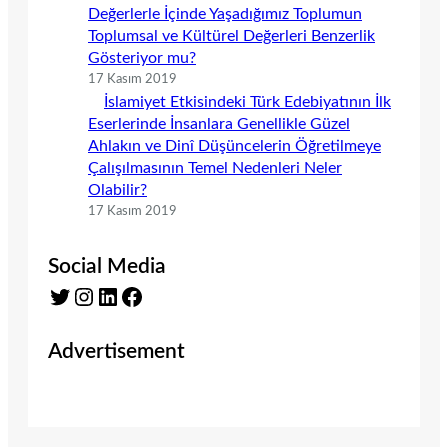
Değerlerle İçinde Yaşadığımız Toplumun
Toplumsal ve Kültürel Değerleri Benzerlik
Gösteriyor mu?
17 Kasım 2019
İslamiyet Etkisindeki Türk Edebiyatının İlk
Eserlerinde İnsanlara Genellikle Güzel
Ahlakın ve Dinî Düşüncelerin Öğretilmeye
Çalışılmasının Temel Nedenleri Neler
Olabilir?
17 Kasım 2019
Social Media
Twitter
Instagram
LinkedIn
Facebook
Advertisement