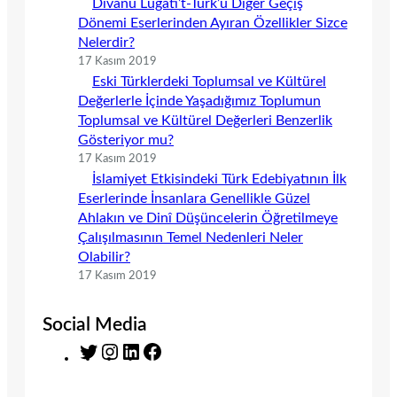
Dîvânu Lugâti’t-Türk’ü Diğer Geçiş
Dönemi Eserlerinden Ayıran Özellikler Sizce
Nelerdir?
17 Kasım 2019
Eski Türklerdeki Toplumsal ve Kültürel
Değerlerle İçinde Yaşadığımız Toplumun
Toplumsal ve Kültürel Değerleri Benzerlik
Gösteriyor mu?
17 Kasım 2019
İslamiyet Etkisindeki Türk Edebiyatının İlk
Eserlerinde İnsanlara Genellikle Güzel
Ahlakın ve Dinî Düşüncelerin Öğretilmeye
Çalışılmasının Temel Nedenleri Neler
Olabilir?
17 Kasım 2019
Social Media
T
I
L
F
w
n
i
a
i
s
n
c