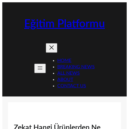
İçeriğe
geç
Eğitim Platformu
HOME
BREAKING NEWS
ALL NEWS
ABOUT
CONTACT US
Zekat Hangi Ürünlerden Ne