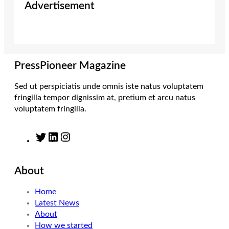
Advertisement
t
t
k
e
t
a
e
b
e
g
d
o
r
r
I
o
a
n
k
m
PressPioneer Magazine
Sed ut perspiciatis unde omnis iste natus voluptatem
fringilla tempor dignissim at, pretium et arcu natus
voluptatem fringilla.
T
L
I
w
i
n
i
n
s
About
t
k
t
t
e
a
Home
e
d
g
Latest News
r
I
r
About
n
a
How we started
m