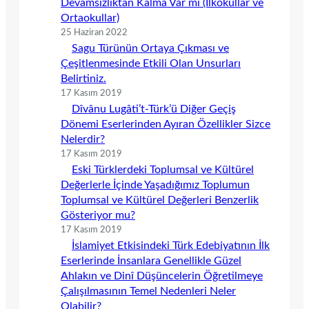
Devamsızlıktan Kalma Var mı (İlkokullar ve
Ortaokullar)
25 Haziran 2022
Sagu Türünün Ortaya Çıkması ve
Çeşitlenmesinde Etkili Olan Unsurları
Belirtiniz.
17 Kasım 2019
Dîvânu Lugâti’t-Türk’ü Diğer Geçiş
Dönemi Eserlerinden Ayıran Özellikler Sizce
Nelerdir?
17 Kasım 2019
Eski Türklerdeki Toplumsal ve Kültürel
Değerlerle İçinde Yaşadığımız Toplumun
Toplumsal ve Kültürel Değerleri Benzerlik
Gösteriyor mu?
17 Kasım 2019
İslamiyet Etkisindeki Türk Edebiyatının İlk
Eserlerinde İnsanlara Genellikle Güzel
Ahlakın ve Dinî Düşüncelerin Öğretilmeye
Çalışılmasının Temel Nedenleri Neler
Olabilir?