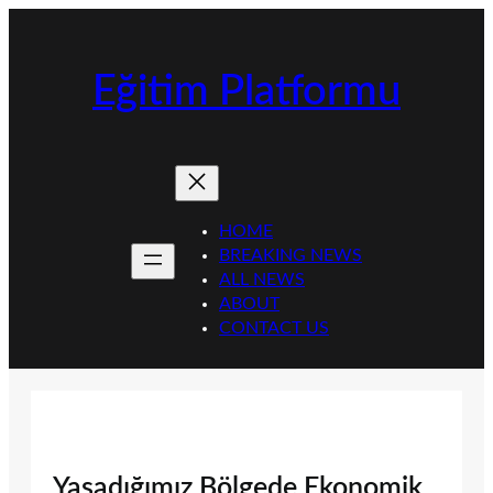
İçeriğe
geç
Eğitim Platformu
HOME
BREAKING NEWS
ALL NEWS
ABOUT
CONTACT US
Yaşadığımız Bölgede Ekonomik