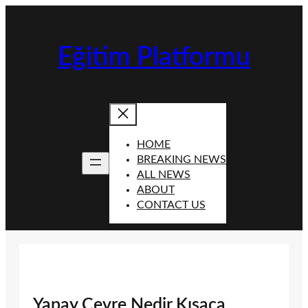
İçeriğe
geç
Eğitim Platformu
HOME
BREAKING NEWS
ALL NEWS
ABOUT
CONTACT US
Yapay Çevre Nedir Kısaca