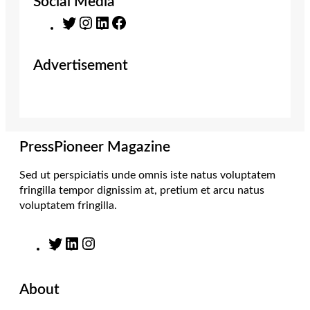
Social Media
T
I
L
F
w
n
i
a
i
s
n
c
Advertisement
t
t
k
e
t
a
e
b
e
g
d
o
r
r
I
o
a
n
k
m
PressPioneer Magazine
Sed ut perspiciatis unde omnis iste natus voluptatem
fringilla tempor dignissim at, pretium et arcu natus
voluptatem fringilla.
T
L
I
w
i
n
i
n
s
About
t
k
t
t
e
a