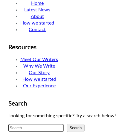
Home
e
d
g
Latest News
r
I
r
About
n
a
How we started
m
Contact
Resources
Meet Our Writers
Why We Write
Our Story
How we started
Our Experience
Search
Looking for something specific? Try a search below!
A
Search
r