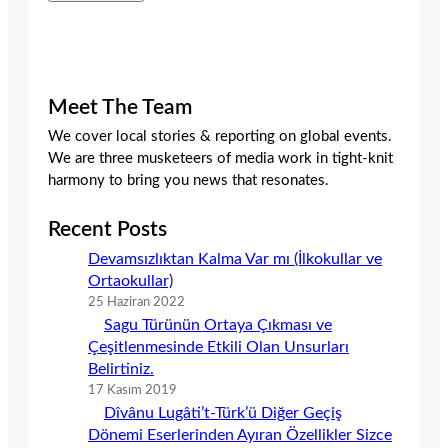
Meet The Team
We cover local stories & reporting on global events.
We are three musketeers of media work in tight-knit
harmony to bring you news that resonates.
Recent Posts
Devamsızlıktan Kalma Var mı (İlkokullar ve
Ortaokullar)
25 Haziran 2022
Sagu Türünün Ortaya Çıkması ve
Çeşitlenmesinde Etkili Olan Unsurları
Belirtiniz.
17 Kasım 2019
Dîvânu Lugâti’t-Türk’ü Diğer Geçiş
Dönemi Eserlerinden Ayıran Özellikler Sizce