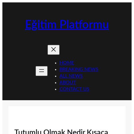
İçeriğe
geç
Eğitim Platformu
HOME
BREAKING NEWS
ALL NEWS
ABOUT
CONTACT US
Tutumlu Olmak Nedir Kısaca