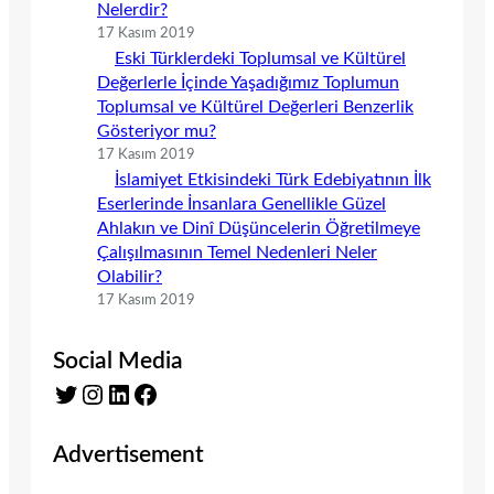
Nelerdir?
17 Kasım 2019
Eski Türklerdeki Toplumsal ve Kültürel
Değerlerle İçinde Yaşadığımız Toplumun
Toplumsal ve Kültürel Değerleri Benzerlik
Gösteriyor mu?
17 Kasım 2019
İslamiyet Etkisindeki Türk Edebiyatının İlk
Eserlerinde İnsanlara Genellikle Güzel
Ahlakın ve Dinî Düşüncelerin Öğretilmeye
Çalışılmasının Temel Nedenleri Neler
Olabilir?
17 Kasım 2019
Social Media
Twitter
Instagram
LinkedIn
Facebook
Advertisement