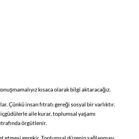
onuşmamalıyız kısaca olarak bilgi aktaracağız.
r. Çünkü insan fıtratı gereği sosyal bir varlıktır.
 içgüdülerle aile kurar, toplumsal yaşamı
etrafında örgütlenir.
ket etmesi gerekir. Toplumsal düzenin sağlanması