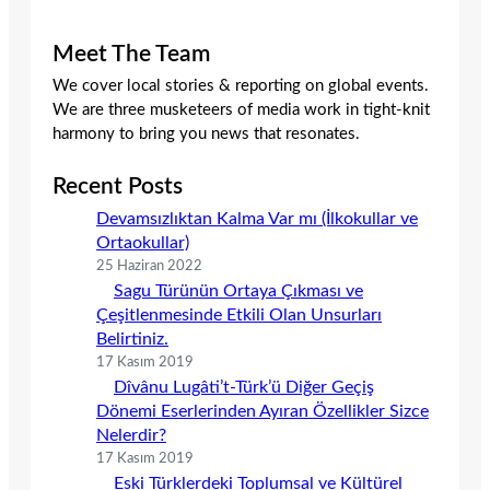
Meet The Team
We cover local stories & reporting on global events.
We are three musketeers of media work in tight-knit
harmony to bring you news that resonates.
Recent Posts
Devamsızlıktan Kalma Var mı (İlkokullar ve
Ortaokullar)
25 Haziran 2022
Sagu Türünün Ortaya Çıkması ve
Çeşitlenmesinde Etkili Olan Unsurları
Belirtiniz.
17 Kasım 2019
Dîvânu Lugâti’t-Türk’ü Diğer Geçiş
Dönemi Eserlerinden Ayıran Özellikler Sizce
Nelerdir?
17 Kasım 2019
Eski Türklerdeki Toplumsal ve Kültürel