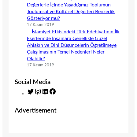
Değerlerle İçinde Yaşadığımız Toplumun
Toplumsal ve Kültürel Değerleri Benzerlik
Gösteriyor mu?
17 Kasım 2019
İslamiyet Etkisindeki Türk Edebiyatının İlk
Eserlerinde İnsanlara Genellikle Güzel
Ahlakın ve Dinî Düşüncelerin Öğretilmeye
Çalışılmasının Temel Nedenleri Neler
Olabilir?
17 Kasım 2019
Social Media
T
I
L
F
w
n
i
a
i
s
n
c
Advertisement
t
t
k
e
t
a
e
b
e
g
d
o
r
r
I
o