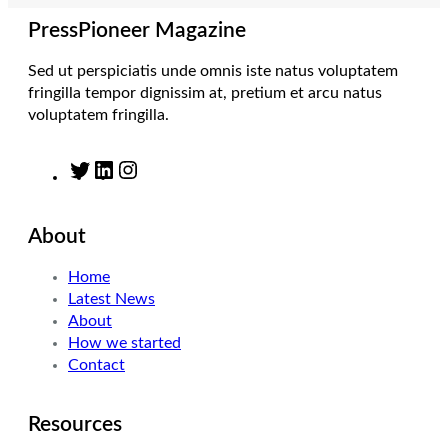
a
n
k
m
PressPioneer Magazine
Sed ut perspiciatis unde omnis iste natus voluptatem
fringilla tempor dignissim at, pretium et arcu natus
voluptatem fringilla.
T
L
I
w
i
n
i
n
s
About
t
k
t
t
e
a
Home
e
d
g
Latest News
r
I
r
About
n
a
How we started
m
Contact
Resources