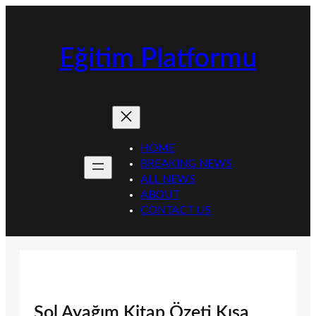
İçeriğe
geç
Eğitim Platformu
HOME
BREAKING NEWS
ALL NEWS
ABOUT
CONTACT US
Sol Ayağım Kitap Özeti Kısa