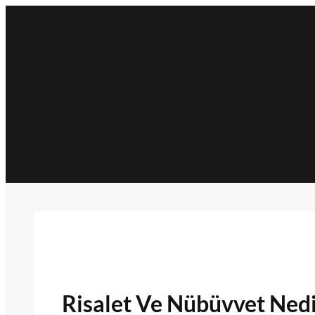
İçeriğe
geç
Risalet Ve Nübüvvet Nedi