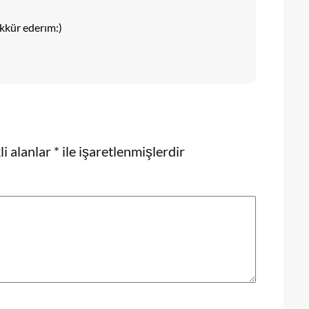
kkür ederım:)
i alanlar
*
ile işaretlenmişlerdir