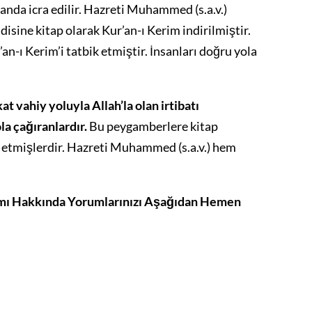
 anda icra edilir. Hazreti Muhammed (s.a.v.)
isine kitap olarak Kur’an-ı Kerim indirilmiştir.
’an-ı Kerim’i tatbik etmiştir. İnsanları doğru yola
t vahiy yoluyla Allah’la olan irtibatı
a çağıranlardır.
Bu peygamberlere kitap
t etmişlerdir. Hazreti Muhammed (s.a.v.) hem
amı Hakkında Yorumlarınızı Aşağıdan Hemen