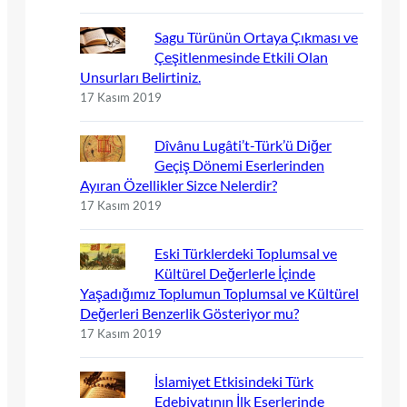
Sagu Türünün Ortaya Çıkması ve
Çeşitlenmesinde Etkili Olan
Unsurları Belirtiniz.
17 Kasım 2019
Dîvânu Lugâti’t-Türk’ü Diğer
Geçiş Dönemi Eserlerinden
Ayıran Özellikler Sizce Nelerdir?
17 Kasım 2019
Eski Türklerdeki Toplumsal ve
Kültürel Değerlerle İçinde
Yaşadığımız Toplumun Toplumsal ve Kültürel
Değerleri Benzerlik Gösteriyor mu?
17 Kasım 2019
İslamiyet Etkisindeki Türk
Edebiyatının İlk Eserlerinde