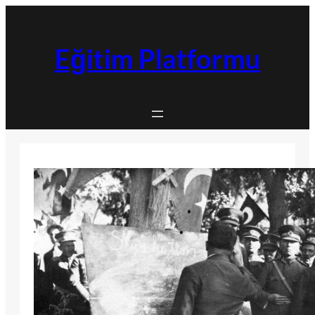
İçeriğe
geç
Eğitim Platformu