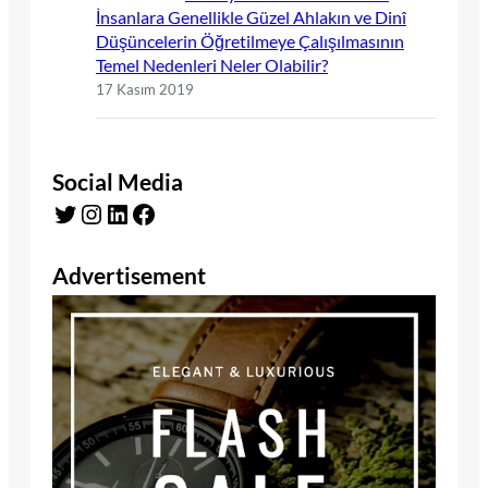
İnsanlara Genellikle Güzel Ahlakın ve Dinî
Düşüncelerin Öğretilmeye Çalışılmasının
Temel Nedenleri Neler Olabilir?
17 Kasım 2019
Social Media
Twitter
Instagram
LinkedIn
Facebook
Advertisement