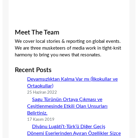
Meet The Team
We cover local stories & reporting on global events.
We are three musketeers of media work in tight-knit
harmony to bring you news that resonates.
Recent Posts
Devamsızlıktan Kalma Var mı (İlkokullar ve
Ortaokullar)
25 Haziran 2022
Sagu Türünün Ortaya Çıkması ve
Çeşitlenmesinde Etkili Olan Unsurları
Belirtiniz.
17 Kasım 2019
Dîvânu Lugâti’t-Türk’ü Diğer Geçiş
Dönemi Eserlerinden Ayıran Özellikler Sizce