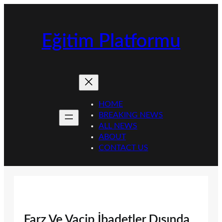
İçeriğe
geç
Eğitim Platformu
HOME
BREAKING NEWS
ALL NEWS
ABOUT
CONTACT US
Farz Ve Vacip İbadetler Dışında