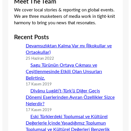
Meet The Team
We cover local stories & reporting on global events.
We are three musketeers of media work in tight-knit
harmony to bring you news that resonates.
Recent Posts
Devamsızlıktan Kalma Var mı (İlkokullar ve
Ortaokullar)
25 Haziran 2022
Sagu Türünün Ortaya Çıkması ve
Çeşitlenmesinde Etkili Olan Unsurları
Belirtiniz.
17 Kasım 2019
Dîvânu Lugâti’t-Türk’ü Diğer Geçiş
Dönemi Eserlerinden Ayıran Özellikler Sizce
Nelerdir?
17 Kasım 2019
Eski Türklerdeki Toplumsal ve Kültürel
Değerlerle İçinde Yaşadığımız Toplumun
Toplumsal ve Kültürel Değerleri Benzerlik