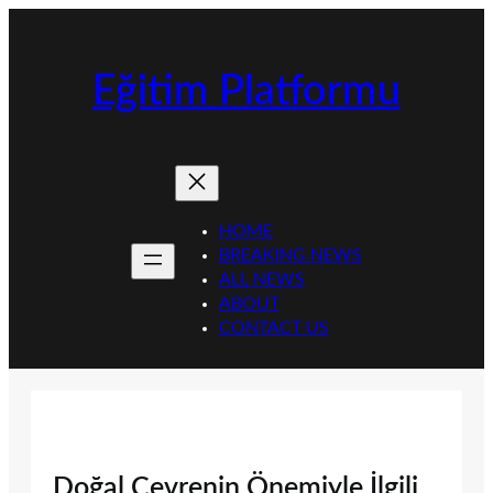
İçeriğe
geç
Eğitim Platformu
HOME
BREAKING NEWS
ALL NEWS
ABOUT
CONTACT US
Doğal Çevrenin Önemiyle İlgili