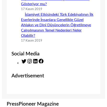
Gösteriyor mu?
17 Kasım 2019
İslamiyet Etkisindeki Türk Edebiyatının İlk
Eserlerinde İnsanlara Genellikle Güzel
Ahlakın ve Dinî Düşüncelerin Öğretilmeye
Çalışılmasının Temel Nedenleri Neler
Olabilir?
17 Kasım 2019
Social Media
T
I
L
F
w
n
i
a
i
s
n
c
Advertisement
t
t
k
e
t
a
e
b
e
g
d
o
r
r
I
o
a
n
k
m
PressPioneer Magazine