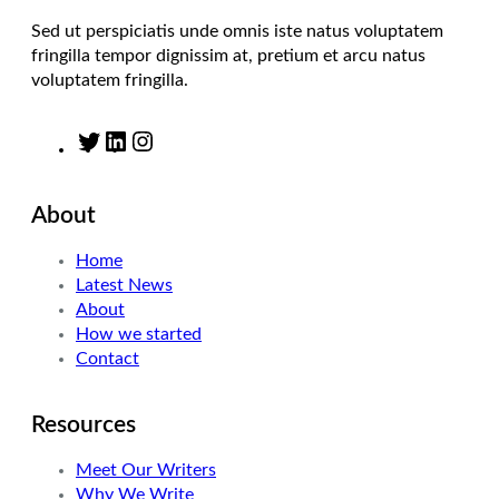
Sed ut perspiciatis unde omnis iste natus voluptatem
fringilla tempor dignissim at, pretium et arcu natus
voluptatem fringilla.
T
L
I
w
i
n
i
n
s
About
t
k
t
t
e
a
Home
e
d
g
Latest News
r
I
r
About
n
a
How we started
m
Contact
Resources
Meet Our Writers
Why We Write