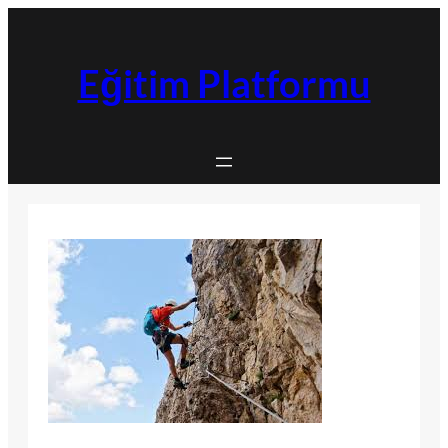
İçeriğe
geç
Eğitim Platformu