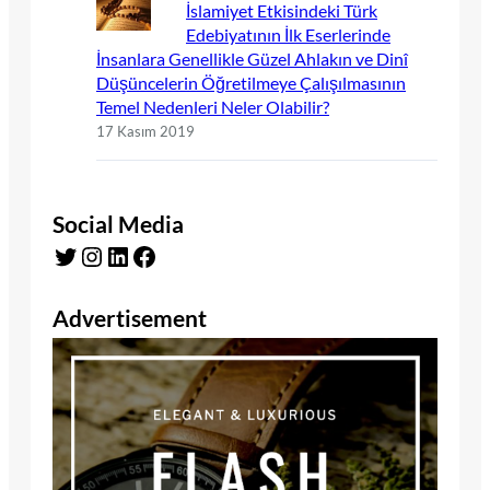
İslamiyet Etkisindeki Türk
Edebiyatının İlk Eserlerinde
İnsanlara Genellikle Güzel Ahlakın ve Dinî
Düşüncelerin Öğretilmeye Çalışılmasının
Temel Nedenleri Neler Olabilir?
17 Kasım 2019
Social Media
Twitter
Instagram
LinkedIn
Facebook
Advertisement