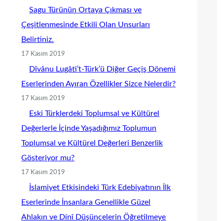
Sagu Türünün Ortaya Çıkması ve
Çeşitlenmesinde Etkili Olan Unsurları
Belirtiniz.
17 Kasım 2019
Dîvânu Lugâti’t-Türk’ü Diğer Geçiş Dönemi
Eserlerinden Ayıran Özellikler Sizce Nelerdir?
17 Kasım 2019
Eski Türklerdeki Toplumsal ve Kültürel
Değerlerle İçinde Yaşadığımız Toplumun
Toplumsal ve Kültürel Değerleri Benzerlik
Gösteriyor mu?
17 Kasım 2019
İslamiyet Etkisindeki Türk Edebiyatının İlk
Eserlerinde İnsanlara Genellikle Güzel
Ahlakın ve Dinî Düşüncelerin Öğretilmeye