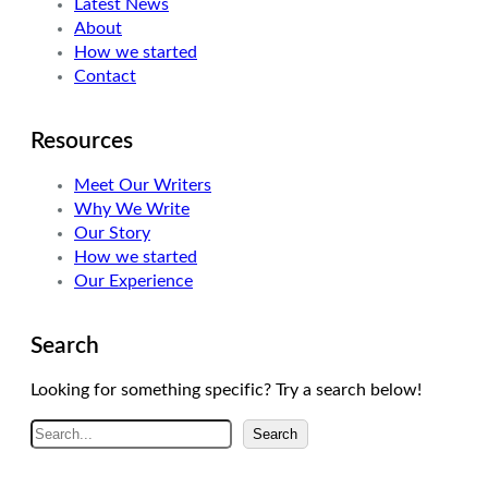
Latest News
r
I
r
About
n
a
How we started
m
Contact
Resources
Meet Our Writers
Why We Write
Our Story
How we started
Our Experience
Search
Looking for something specific? Try a search below!
A
Search
r
a