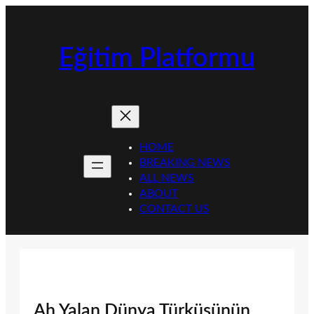
İçeriğe
geç
Eğitim Platformu
HOME
BREAKING NEWS
ALL NEWS
ABOUT
CONTACT US
Ah Yalan Dünya Türküsünün