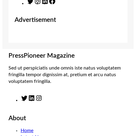
T
I
L
F
w
n
i
a
i
s
n
c
Advertisement
t
t
k
e
t
a
e
b
e
g
d
o
r
r
I
o
a
n
k
m
PressPioneer Magazine
Sed ut perspiciatis unde omnis iste natus voluptatem
fringilla tempor dignissim at, pretium et arcu natus
voluptatem fringilla.
T
L
I
w
i
n
i
n
s
About
t
k
t
t
e
a
Home
e
d
g