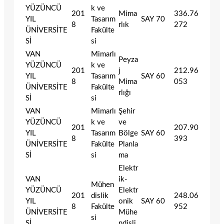
YÜZÜNCÜ
k ve
201
Mima
336.76
YIL
Tasarım
SAY
70
8
rlık
272
ÜNİVERSİTE
Fakülte
Sİ
si
VAN
Mimarlı
Peyza
YÜZÜNCÜ
k ve
201
j
212.96
YIL
Tasarım
SAY
60
8
Mima
053
ÜNİVERSİTE
Fakülte
rlığı
Sİ
si
VAN
Mimarlı
Şehir
YÜZÜNCÜ
k ve
ve
201
207.90
YIL
Tasarım
Bölge
SAY
60
8
393
ÜNİVERSİTE
Fakülte
Planla
Sİ
si
ma
Elektr
VAN
ik-
Mühen
YÜZÜNCÜ
Elektr
201
dislik
248.06
YIL
onik
SAY
60
8
Fakülte
952
ÜNİVERSİTE
Mühe
si
Sİ
ndisli