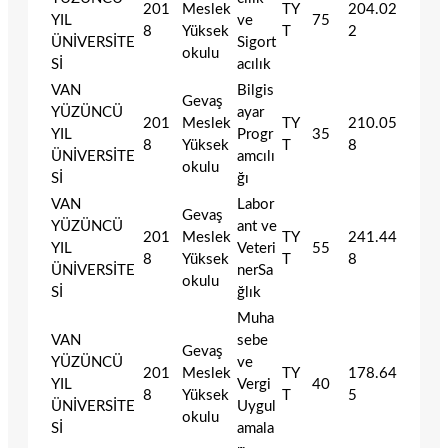
201
Meslek
TY
204.02
YIL
ve
75
8
Yüksek
T
2
ÜNİVERSİTE
Sigort
okulu
Sİ
acılık
VAN
Bilgis
Gevaş
YÜZÜNCÜ
ayar
201
Meslek
TY
210.05
YIL
Progr
35
8
Yüksek
T
8
ÜNİVERSİTE
amcılı
okulu
Sİ
ğı
VAN
Labor
Gevaş
YÜZÜNCÜ
ant ve
201
Meslek
TY
241.44
YIL
Veteri
55
8
Yüksek
T
8
ÜNİVERSİTE
nerSa
okulu
Sİ
ğlık
Muha
VAN
sebe
Gevaş
YÜZÜNCÜ
ve
201
Meslek
TY
178.64
YIL
Vergi
40
8
Yüksek
T
5
ÜNİVERSİTE
Uygul
okulu
Sİ
amala