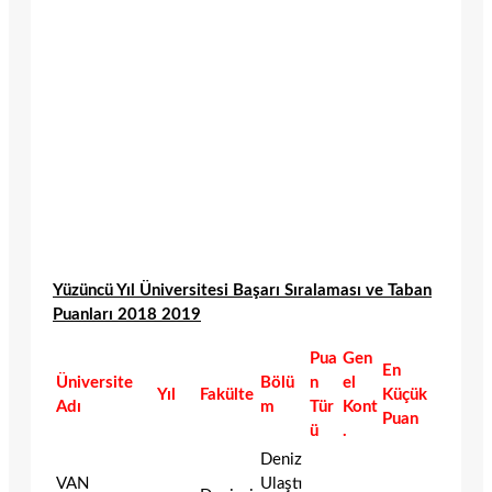
Yüzüncü Yıl Üniversitesi Başarı Sıralaması ve Taban
Puanları 2018 2019
Pua
Gen
En
Üniversite
Bölü
n
el
Yıl
Fakülte
Küçük
Adı
m
Tür
Kont
Puan
ü
.
Deniz
VAN
Ulaştı