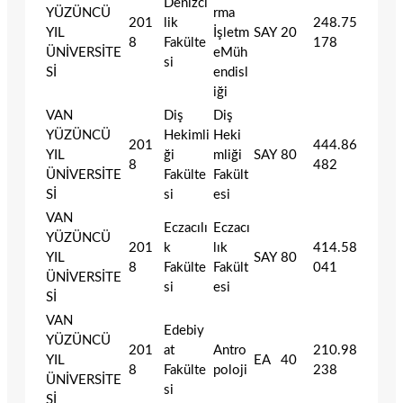
Denizci
YÜZÜNCÜ
rma
201
lik
248.75
YIL
İşletm
SAY
20
8
Fakülte
178
ÜNİVERSİTE
eMüh
si
Sİ
endisl
iği
VAN
Diş
Diş
YÜZÜNCÜ
Hekimli
Heki
201
444.86
YIL
ği
mliği
SAY
80
8
482
ÜNİVERSİTE
Fakülte
Fakült
Sİ
si
esi
VAN
Eczacılı
Eczacı
YÜZÜNCÜ
201
k
lık
414.58
YIL
SAY
80
8
Fakülte
Fakült
041
ÜNİVERSİTE
si
esi
Sİ
VAN
Edebiy
YÜZÜNCÜ
201
at
Antro
210.98
YIL
EA
40
8
Fakülte
poloji
238
ÜNİVERSİTE
si
Sİ