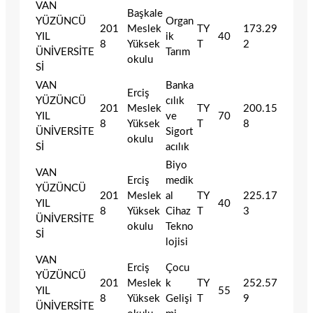
VAN
Başkale
YÜZÜNCÜ
Organ
201
Meslek
TY
173.29
YIL
ik
40
8
Yüksek
T
2
ÜNİVERSİTE
Tarım
okulu
Sİ
VAN
Banka
Erciş
YÜZÜNCÜ
cılık
201
Meslek
TY
200.15
YIL
ve
70
8
Yüksek
T
8
ÜNİVERSİTE
Sigort
okulu
Sİ
acılık
Biyo
VAN
Erciş
medik
YÜZÜNCÜ
201
Meslek
al
TY
225.17
YIL
40
8
Yüksek
Cihaz
T
3
ÜNİVERSİTE
okulu
Tekno
Sİ
lojisi
VAN
Erciş
Çocu
YÜZÜNCÜ
201
Meslek
k
TY
252.57
YIL
55
8
Yüksek
Gelişi
T
9
ÜNİVERSİTE