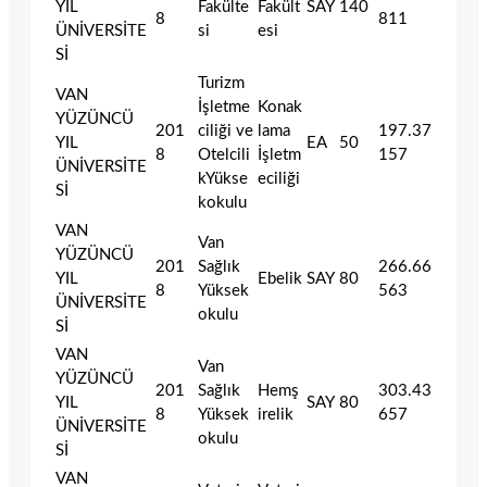
YIL
Fakülte
Fakült
SAY
140
8
811
ÜNİVERSİTE
si
esi
Sİ
Turizm
VAN
İşletme
Konak
YÜZÜNCÜ
201
ciliği ve
lama
197.37
YIL
EA
50
8
Otelcili
İşletm
157
ÜNİVERSİTE
kYükse
eciliği
Sİ
kokulu
VAN
Van
YÜZÜNCÜ
201
Sağlık
266.66
YIL
Ebelik
SAY
80
8
Yüksek
563
ÜNİVERSİTE
okulu
Sİ
VAN
Van
YÜZÜNCÜ
201
Sağlık
Hemş
303.43
YIL
SAY
80
8
Yüksek
irelik
657
ÜNİVERSİTE
okulu
Sİ
VAN