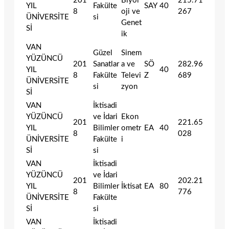
201
Biyol
215.71
YIL
Fakülte
SAY
40
8
oji ve
267
ÜNİVERSİTE
si
Genet
Sİ
ik
VAN
Güzel
Sinem
YÜZÜNCÜ
201
Sanatlar
a ve
SÖ
282.96
YIL
40
8
Fakülte
Televi
Z
689
ÜNİVERSİTE
si
zyon
Sİ
VAN
İktisadi
YÜZÜNCÜ
ve İdari
Ekon
201
221.65
YIL
Bilimler
ometr
EA
40
8
028
ÜNİVERSİTE
Fakülte
i
Sİ
si
VAN
İktisadi
YÜZÜNCÜ
ve İdari
201
202.21
YIL
Bilimler
İktisat
EA
80
8
776
ÜNİVERSİTE
Fakülte
Sİ
si
VAN
İktisadi