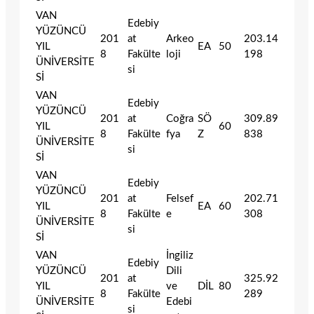
VAN
Edebiy
YÜZÜNCÜ
201
at
Arkeo
203.14
YIL
EA
50
8
Fakülte
loji
198
ÜNİVERSİTE
si
Sİ
VAN
Edebiy
YÜZÜNCÜ
201
at
Coğra
SÖ
309.89
YIL
60
8
Fakülte
fya
Z
838
ÜNİVERSİTE
si
Sİ
VAN
Edebiy
YÜZÜNCÜ
201
at
Felsef
202.71
YIL
EA
60
8
Fakülte
e
308
ÜNİVERSİTE
si
Sİ
VAN
İngiliz
Edebiy
YÜZÜNCÜ
Dili
201
at
325.92
YIL
ve
DİL
80
8
Fakülte
289
ÜNİVERSİTE
Edebi
si