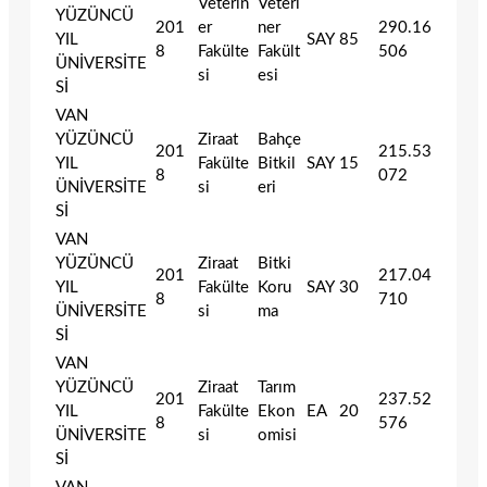
Veterin
Veteri
YÜZÜNCÜ
201
er
ner
290.16
YIL
SAY
85
8
Fakülte
Fakült
506
ÜNİVERSİTE
si
esi
Sİ
VAN
YÜZÜNCÜ
Ziraat
Bahçe
201
215.53
YIL
Fakülte
Bitkil
SAY
15
8
072
ÜNİVERSİTE
si
eri
Sİ
VAN
YÜZÜNCÜ
Ziraat
Bitki
201
217.04
YIL
Fakülte
Koru
SAY
30
8
710
ÜNİVERSİTE
si
ma
Sİ
VAN
YÜZÜNCÜ
Ziraat
Tarım
201
237.52
YIL
Fakülte
Ekon
EA
20
8
576
ÜNİVERSİTE
si
omisi
Sİ