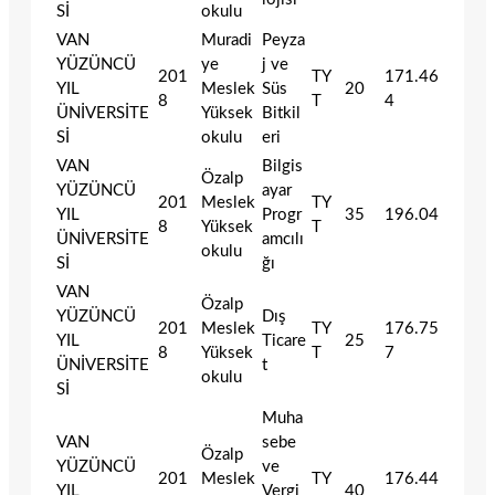
Sİ
okulu
VAN
Muradi
Peyza
YÜZÜNCÜ
ye
j ve
201
TY
171.46
YIL
Meslek
Süs
20
8
T
4
ÜNİVERSİTE
Yüksek
Bitkil
Sİ
okulu
eri
VAN
Bilgis
Özalp
YÜZÜNCÜ
ayar
201
Meslek
TY
YIL
Progr
35
196.04
8
Yüksek
T
ÜNİVERSİTE
amcılı
okulu
Sİ
ğı
VAN
Özalp
YÜZÜNCÜ
Dış
201
Meslek
TY
176.75
YIL
Ticare
25
8
Yüksek
T
7
ÜNİVERSİTE
t
okulu
Sİ
Muha
VAN
sebe
Özalp
YÜZÜNCÜ
ve
201
Meslek
TY
176.44
YIL
Vergi
40