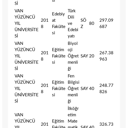
si
Sİ
VAN
Türk
Edebiy
YÜZÜNCÜ
Dili
201
at
SÖ
297.09
YIL
ve
80
8
Fakülte
Z
687
ÜNİVERSİTE
Edebi
si
Sİ
yatı
VAN
Biyol
YÜZÜNCÜ
Eğitim
oji
201
267.38
YIL
Fakülte
Öğret
SAY
20
8
963
ÜNİVERSİTE
si
menli
Sİ
ği
VAN
Fen
YÜZÜNCÜ
Eğitim
Bilgisi
201
248.77
YIL
Fakülte
Öğret
SAY
40
8
826
ÜNİVERSİTE
si
menli
Sİ
ği
İlköğr
VAN
etim
YÜZÜNCÜ
Eğitim
Mate
201
326.73
YIL
Fakülte
matik
SAY
40