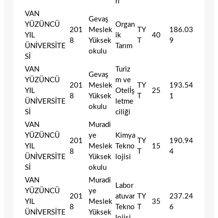
rı
VAN
Gevaş
YÜZÜNCÜ
Organ
201
Meslek
TY
186.03
YIL
ik
40
8
Yüksek
T
9
ÜNİVERSİTE
Tarım
okulu
Sİ
VAN
Turiz
Gevaş
YÜZÜNCÜ
m ve
201
Meslek
TY
193.54
YIL
Otelİş
25
8
Yüksek
T
1
ÜNİVERSİTE
letme
okulu
Sİ
ciliği
VAN
Muradi
YÜZÜNCÜ
ye
Kimya
201
TY
190.94
YIL
Meslek
Tekno
15
8
T
4
ÜNİVERSİTE
Yüksek
lojisi
Sİ
okulu
VAN
Muradi
Labor
YÜZÜNCÜ
ye
201
atuvar
TY
237.24
YIL
Meslek
35
8
Tekno
T
6
ÜNİVERSİTE
Yüksek
lojisi