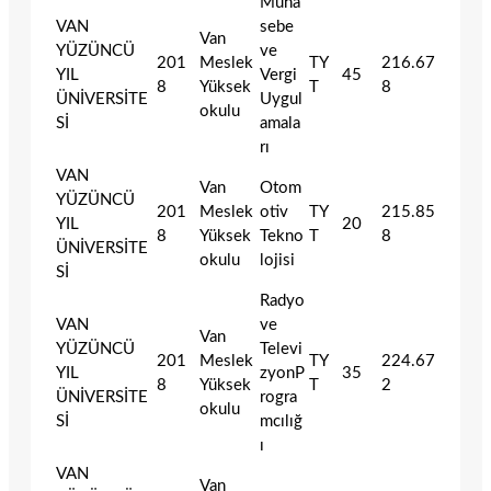
Muha
VAN
sebe
Van
YÜZÜNCÜ
ve
201
Meslek
TY
216.67
YIL
Vergi
45
8
Yüksek
T
8
ÜNİVERSİTE
Uygul
okulu
Sİ
amala
rı
VAN
Van
Otom
YÜZÜNCÜ
201
Meslek
otiv
TY
215.85
YIL
20
8
Yüksek
Tekno
T
8
ÜNİVERSİTE
okulu
lojisi
Sİ
Radyo
VAN
ve
Van
YÜZÜNCÜ
Televi
201
Meslek
TY
224.67
YIL
zyonP
35
8
Yüksek
T
2
ÜNİVERSİTE
rogra
okulu
Sİ
mcılığ
ı
VAN
Van