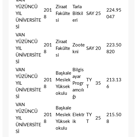
VAN
YÜZÜNCÜ
Ziraat
Tarla
201
224.95
YIL
Fakülte
Bitkil
SAY
25
8
047
ÜNİVERSİTE
si
eri
Sİ
VAN
YÜZÜNCÜ
Ziraat
201
Zoote
223.50
YIL
Fakülte
SAY
20
8
kni
820
ÜNİVERSİTE
si
Sİ
VAN
Bilgis
Başkale
YÜZÜNCÜ
ayar
201
Meslek
TY
213.13
YIL
Progr
35
8
Yüksek
T
6
ÜNİVERSİTE
amcılı
okulu
Sİ
ğı
VAN
Başkale
YÜZÜNCÜ
201
Meslek
Elektr
TY
215.50
YIL
25
8
Yüksek
ik
T
8
ÜNİVERSİTE
okulu
Sİ