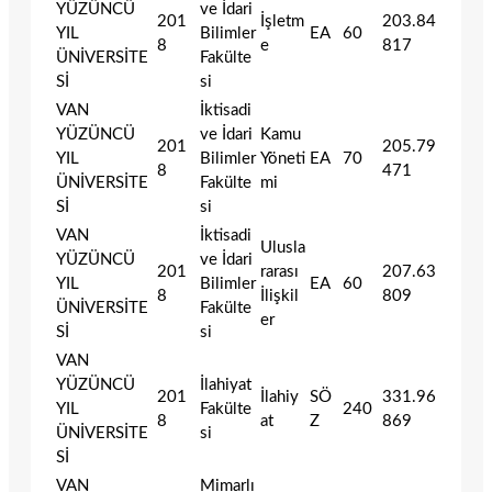
YÜZÜNCÜ
ve İdari
201
İşletm
203.84
YIL
Bilimler
EA
60
8
e
817
ÜNİVERSİTE
Fakülte
Sİ
si
VAN
İktisadi
YÜZÜNCÜ
ve İdari
Kamu
201
205.79
YIL
Bilimler
Yöneti
EA
70
8
471
ÜNİVERSİTE
Fakülte
mi
Sİ
si
VAN
İktisadi
Ulusla
YÜZÜNCÜ
ve İdari
201
rarası
207.63
YIL
Bilimler
EA
60
8
İlişkil
809
ÜNİVERSİTE
Fakülte
er
Sİ
si
VAN
YÜZÜNCÜ
İlahiyat
201
İlahiy
SÖ
331.96
YIL
Fakülte
240
8
at
Z
869
ÜNİVERSİTE
si
Sİ
VAN
Mimarlı