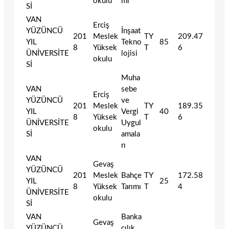
okulu
mi
Sİ
VAN
Erciş
YÜZÜNCÜ
İnşaat
201
Meslek
TY
209.47
YIL
Tekno
85
8
Yüksek
T
6
ÜNİVERSİTE
lojisi
okulu
Sİ
Muha
VAN
sebe
Erciş
YÜZÜNCÜ
ve
201
Meslek
TY
189.35
YIL
Vergi
40
8
Yüksek
T
6
ÜNİVERSİTE
Uygul
okulu
Sİ
amala
rı
VAN
Gevaş
YÜZÜNCÜ
201
Meslek
Bahçe
TY
172.58
YIL
25
8
Yüksek
Tarımı
T
4
ÜNİVERSİTE
okulu
Sİ
VAN
Banka
Gevaş
YÜZÜNCÜ
cılık