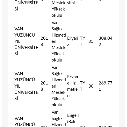
ÜNİVERSİTE
Meslek
şimi
Sİ
Yüksek
okulu
Van
VAN
Sağlık
YÜZÜNCÜ
Hizmetl
201
Diyali
TY
308.04
YIL
eri
35
8
z
T
2
ÜNİVERSİTE
Meslek
Sİ
Yüksek
okulu
Van
VAN
Sağlık
Eczan
YÜZÜNCÜ
Hizmetl
201
eHiz
TY
269.77
YIL
eri
30
8
metle
T
1
ÜNİVERSİTE
Meslek
ri
Sİ
Yüksek
okulu
Van
Engell
VAN
Sağlık
iBakı
YÜZÜNCÜ
Hizmetl