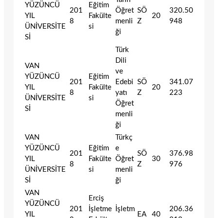
YÜZÜNCÜ
Eğitim
201
Öğret
SÖ
320.50
YIL
Fakülte
20
8
menli
Z
948
ÜNİVERSİTE
si
ği
Sİ
Türk
Dili
VAN
ve
YÜZÜNCÜ
Eğitim
201
Edebi
SÖ
341.07
YIL
Fakülte
20
8
yatı
Z
223
ÜNİVERSİTE
si
Öğret
Sİ
menli
ği
VAN
Türkç
YÜZÜNCÜ
Eğitim
e
201
SÖ
376.98
YIL
Fakülte
Öğret
30
8
Z
976
ÜNİVERSİTE
si
menli
Sİ
ği
VAN
Erciş
YÜZÜNCÜ
201
İşletme
İşletm
206.36
YIL
EA
40