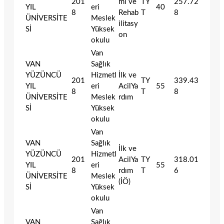
201
mı ve
TY
257.72
YIL
eri
40
8
Rehab
T
8
ÜNİVERSİTE
Meslek
ilitasy
Sİ
Yüksek
on
okulu
Van
VAN
Sağlık
YÜZÜNCÜ
Hizmetl
İlk ve
201
TY
339.43
YIL
eri
AcilYa
55
8
T
8
ÜNİVERSİTE
Meslek
rdım
Sİ
Yüksek
okulu
Van
VAN
Sağlık
İlk ve
YÜZÜNCÜ
Hizmetl
201
AcilYa
TY
318.01
YIL
eri
55
8
rdım
T
6
ÜNİVERSİTE
Meslek
(İÖ)
Sİ
Yüksek
okulu
Van
VAN
Sağlık