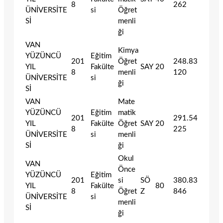
8
262
ÜNİVERSİTE
si
Öğret
Sİ
menli
ği
VAN
Kimya
YÜZÜNCÜ
Eğitim
201
Öğret
248.83
YIL
Fakülte
SAY
20
8
menli
120
ÜNİVERSİTE
si
ği
Sİ
VAN
Mate
YÜZÜNCÜ
Eğitim
matik
201
291.54
YIL
Fakülte
Öğret
SAY
20
8
225
ÜNİVERSİTE
si
menli
Sİ
ği
Okul
VAN
Önce
YÜZÜNCÜ
Eğitim
201
si
SÖ
380.83
YIL
Fakülte
80
8
Öğret
Z
846
ÜNİVERSİTE
si
menli
Sİ
ği