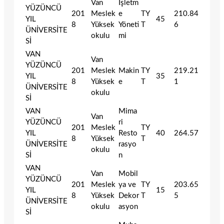
Van
İşletm
YÜZÜNCÜ
201
Meslek
e
TY
210.84
YIL
45
8
Yüksek
Yöneti
T
6
ÜNİVERSİTE
okulu
mi
Sİ
VAN
Van
YÜZÜNCÜ
201
Meslek
Makin
TY
219.21
YIL
35
8
Yüksek
e
T
1
ÜNİVERSİTE
okulu
Sİ
VAN
Mima
Van
YÜZÜNCÜ
ri
201
Meslek
TY
YIL
Resto
40
264.57
8
Yüksek
T
ÜNİVERSİTE
rasyo
okulu
Sİ
n
VAN
Van
Mobil
YÜZÜNCÜ
201
Meslek
ya ve
TY
203.65
YIL
15
8
Yüksek
Dekor
T
5
ÜNİVERSİTE
okulu
asyon
Sİ