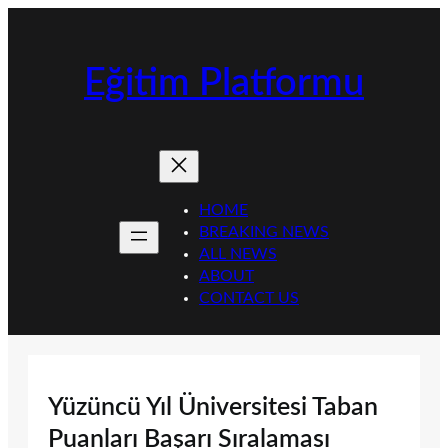
İçeriğe
geç
Eğitim Platformu
HOME
BREAKING NEWS
ALL NEWS
ABOUT
CONTACT US
Yüzüncü Yıl Üniversitesi Taban
Puanları Başarı Sıralaması