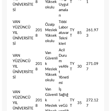
8
Yüksek
T
1
ÜNİVERSİTE
Uygul
okulu
Sİ
amala
rı
VAN
Tıbbi
Özalp
YÜZÜNCÜ
Labor
201
Meslek
TY
261.97
YIL
atuvar
85
8
Yüksek
T
3
ÜNİVERSİTE
Tekni
okulu
Sİ
kleri
Acil
Van
VAN
Duru
Güvenli
YÜZÜNCÜ
m
201
k
TY
271.09
YIL
veAfe
30
8
Meslek
T
7
ÜNİVERSİTE
t
Yüksek
Sİ
Yöneti
okulu
mi
Van
İş
VAN
Güvenli
Sağlığ
YÜZÜNCÜ
201
k
ı
TY
272.12
YIL
35
8
Meslek
veGü
T
7
ÜNİVERSİTE