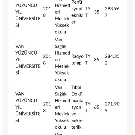
Perfü
YÜZÜNCÜ
Hizmetl
201
zyonT
TY
293.96
YIL
eri
35
8
eknikl
T
7
ÜNİVERSİTE
Meslek
eri
Sİ
Yüksek
okulu
Van
VAN
Sağlık
YÜZÜNCÜ
Hizmetl
201
Radyo
TY
284.35
YIL
eri
35
8
terapi
T
2
ÜNİVERSİTE
Meslek
Sİ
Yüksek
okulu
Van
Tıbbi
VAN
Sağlık
Dokü
YÜZÜNCÜ
Hizmetl
manta
201
TY
271.90
YIL
eri
syon
65
8
T
9
ÜNİVERSİTE
Meslek
ve
Sİ
Yüksek
Sekre
okulu
terlik