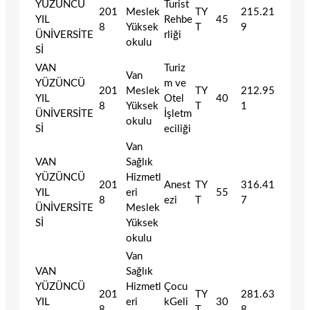
YÜZÜNCÜ
Turist
201
Meslek
TY
215.21
YIL
Rehbe
45
8
Yüksek
T
9
ÜNİVERSİTE
rliği
okulu
Sİ
VAN
Turiz
Van
YÜZÜNCÜ
m ve
201
Meslek
TY
212.95
YIL
Otel
40
8
Yüksek
T
1
ÜNİVERSİTE
İşletm
okulu
Sİ
eciliği
Van
VAN
Sağlık
YÜZÜNCÜ
Hizmetl
201
Anest
TY
316.41
YIL
eri
55
8
ezi
T
7
ÜNİVERSİTE
Meslek
Sİ
Yüksek
okulu
Van
VAN
Sağlık
YÜZÜNCÜ
Hizmetl
Çocu
201
TY
281.63
YIL
eri
kGeli
30
8
T
8