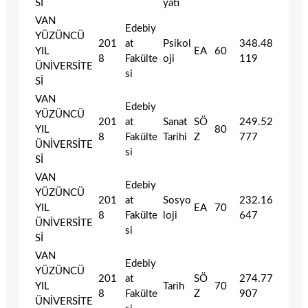
Sİ
yatı
VAN
Edebiy
YÜZÜNCÜ
201
at
Psikol
348.48
YIL
EA
60
8
Fakülte
oji
119
ÜNİVERSİTE
si
Sİ
VAN
Edebiy
YÜZÜNCÜ
201
at
Sanat
SÖ
249.52
YIL
80
8
Fakülte
Tarihi
Z
777
ÜNİVERSİTE
si
Sİ
VAN
Edebiy
YÜZÜNCÜ
201
at
Sosyo
232.16
YIL
EA
70
8
Fakülte
loji
647
ÜNİVERSİTE
si
Sİ
VAN
Edebiy
YÜZÜNCÜ
201
at
SÖ
274.77
YIL
Tarih
70
8
Fakülte
Z
907
ÜNİVERSİTE