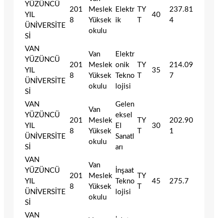
YÜZÜNCÜ
201
Meslek
Elektr
TY
237.81
YIL
40
8
Yüksek
ik
T
4
ÜNİVERSİTE
okulu
Sİ
VAN
Van
Elektr
YÜZÜNCÜ
201
Meslek
onik
TY
214.09
YIL
35
8
Yüksek
Tekno
T
7
ÜNİVERSİTE
okulu
lojisi
Sİ
VAN
Gelen
Van
YÜZÜNCÜ
eksel
201
Meslek
TY
202.90
YIL
El
30
8
Yüksek
T
1
ÜNİVERSİTE
Sanatl
okulu
Sİ
arı
VAN
Van
YÜZÜNCÜ
İnşaat
201
Meslek
TY
YIL
Tekno
45
275.7
8
Yüksek
T
ÜNİVERSİTE
lojisi
okulu
Sİ
VAN