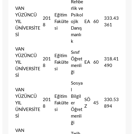
Rehbe
VAN
rlik ve
YÜZÜNCÜ
Eğitim
Psikol
201
333.43
YIL
Fakülte
ojik
EA
60
8
361
ÜNİVERSİTE
si
Danış
Sİ
manlı
k
VAN
Sınıf
YÜZÜNCÜ
Eğitim
201
Öğret
318.41
YIL
Fakülte
EA
60
8
menli
490
ÜNİVERSİTE
si
ği
Sİ
Sosya
VAN
l
YÜZÜNCÜ
Eğitim
Bilgil
201
SÖ
330.53
YIL
Fakülte
er
45
8
Z
894
ÜNİVERSİTE
si
Öğret
Sİ
menli
ği
VAN
Tarih