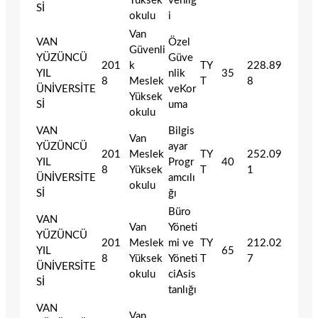
Yüksek
venliğ
Sİ
okulu
i
Van
VAN
Özel
Güvenli
YÜZÜNCÜ
Güve
201
k
TY
228.89
YIL
nlik
35
8
Meslek
T
8
ÜNİVERSİTE
veKor
Yüksek
Sİ
uma
okulu
VAN
Bilgis
Van
YÜZÜNCÜ
ayar
201
Meslek
TY
252.09
YIL
Progr
40
8
Yüksek
T
1
ÜNİVERSİTE
amcılı
okulu
Sİ
ğı
Büro
VAN
Van
Yöneti
YÜZÜNCÜ
201
Meslek
mi ve
TY
212.02
YIL
65
8
Yüksek
Yöneti
T
7
ÜNİVERSİTE
okulu
ciAsis
Sİ
tanlığı
VAN
Van