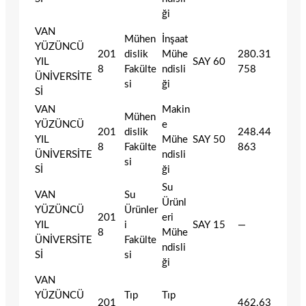
ği
VAN
Mühen
İnşaat
YÜZÜNCÜ
201
dislik
Mühe
280.31
YIL
SAY
60
8
Fakülte
ndisli
758
ÜNİVERSİTE
si
ği
Sİ
VAN
Makin
Mühen
YÜZÜNCÜ
e
201
dislik
248.44
YIL
Mühe
SAY
50
8
Fakülte
863
ÜNİVERSİTE
ndisli
si
Sİ
ği
Su
VAN
Su
Ürünl
YÜZÜNCÜ
Ürünler
201
eri
YIL
i
SAY
15
—
8
Mühe
ÜNİVERSİTE
Fakülte
ndisli
Sİ
si
ği
VAN
YÜZÜNCÜ
Tıp
Tıp
201
462.63