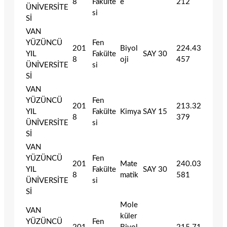
8
Fakülte
e
212
ÜNİVERSİTE
si
Sİ
VAN
YÜZÜNCÜ
Fen
201
Biyol
224.43
YIL
Fakülte
SAY
30
8
oji
457
ÜNİVERSİTE
si
Sİ
VAN
YÜZÜNCÜ
Fen
201
213.32
YIL
Fakülte
Kimya
SAY
15
8
379
ÜNİVERSİTE
si
Sİ
VAN
YÜZÜNCÜ
Fen
201
Mate
240.03
YIL
Fakülte
SAY
30
8
matik
581
ÜNİVERSİTE
si
Sİ
Mole
VAN
küler
YÜZÜNCÜ
Fen