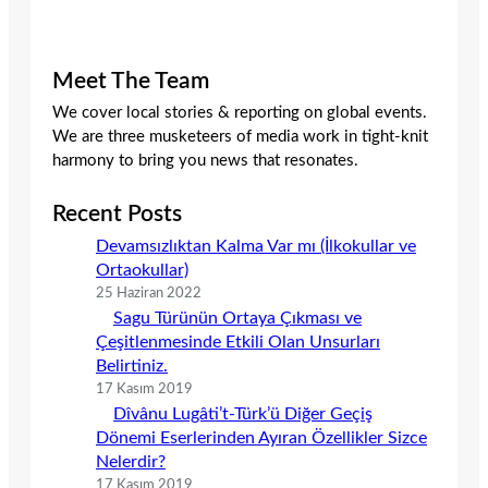
Meet The Team
We cover local stories & reporting on global events.
We are three musketeers of media work in tight-knit
harmony to bring you news that resonates.
Recent Posts
Devamsızlıktan Kalma Var mı (İlkokullar ve
Ortaokullar)
25 Haziran 2022
Sagu Türünün Ortaya Çıkması ve
Çeşitlenmesinde Etkili Olan Unsurları
Belirtiniz.
17 Kasım 2019
Dîvânu Lugâti’t-Türk’ü Diğer Geçiş
Dönemi Eserlerinden Ayıran Özellikler Sizce
Nelerdir?
17 Kasım 2019