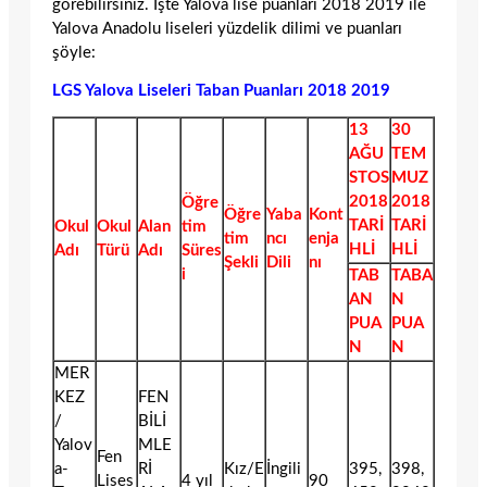
görebilirsiniz. İşte Yalova lise puanları 2018 2019 ile
Yalova Anadolu liseleri yüzdelik dilimi ve puanları
şöyle:
LGS Yalova Liseleri Taban Puanları 2018 2019
13
30
AĞU
TEM
STOS
MUZ
2018
2018
Öğre
Öğre
Yaba
Kont
TARİ
TARİ
Okul
Okul
Alan
tim
tim
ncı
enja
HLİ
HLİ
Adı
Türü
Adı
Süres
Şekli
Dili
nı
i
TAB
TABA
AN
N
PUA
PUA
N
N
MER
KEZ
FEN
/
BİLİ
Yalov
MLE
Fen
a-
Rİ
Kız/E
İngili
395,
398,
Lises
4 yıl
90