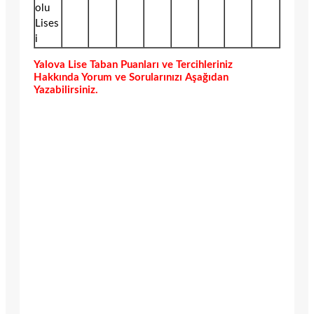
olu
Lises
i
Yalova Lise Taban Puanları ve Tercihleriniz
Hakkında Yorum ve Sorularınızı Aşağıdan
Yazabilirsiniz.