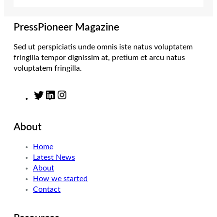
r
r
I
o
a
n
k
m
PressPioneer Magazine
Sed ut perspiciatis unde omnis iste natus voluptatem
fringilla tempor dignissim at, pretium et arcu natus
voluptatem fringilla.
T
L
I
w
i
n
i
n
s
About
t
k
t
t
e
a
Home
e
d
g
Latest News
r
I
r
About
n
a
How we started
m
Contact