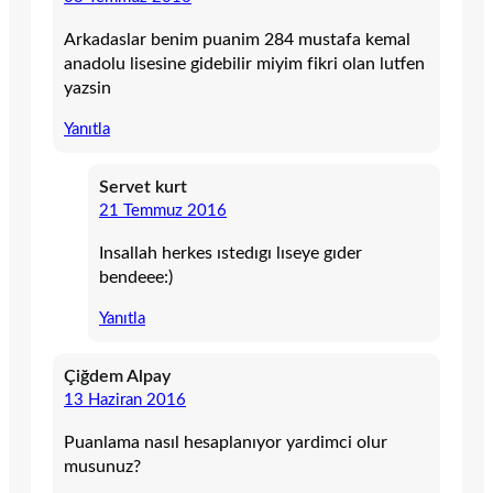
Arkadaslar benim puanim 284 mustafa kemal
anadolu lisesine gidebilir miyim fikri olan lutfen
yazsin
Yanıtla
Servet kurt
21 Temmuz 2016
Insallah herkes ıstedıgı lıseye gıder
bendeee:)
Yanıtla
Çiğdem Alpay
13 Haziran 2016
Puanlama nasıl hesaplanıyor yardimci olur
musunuz?