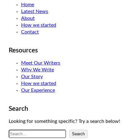
Home
e
d
g
Latest News
r
I
r
About
n
a
How we started
m
Contact
Resources
Meet Our Writers
Why We Write
Our Story
How we started
Our Experience
Search
Looking for something specific? Try a search below!
A
Search