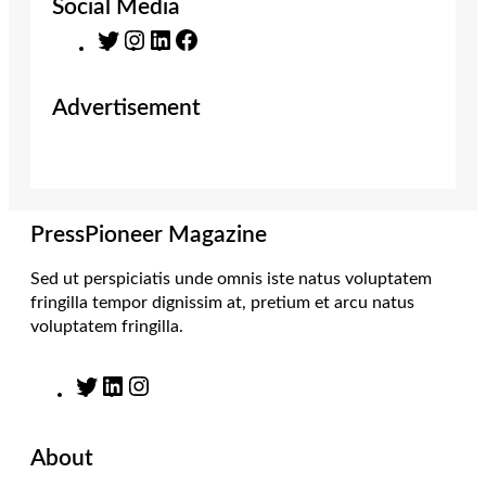
Social Media
T
I
L
F
w
n
i
a
i
s
n
c
Advertisement
t
t
k
e
t
a
e
b
e
g
d
o
r
r
I
o
a
n
k
m
PressPioneer Magazine
Sed ut perspiciatis unde omnis iste natus voluptatem
fringilla tempor dignissim at, pretium et arcu natus
voluptatem fringilla.
T
L
I
w
i
n
i
n
s
About
t
k
t
t
e
a