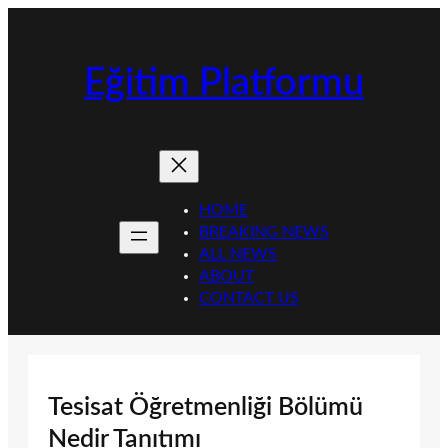
İçeriğe
geç
Eğitim Platformu
HOME
BREAKING NEWS
ALL NEWS
ABOUT
CONTACT US
Tesisat Öğretmenliği Bölümü
Nedir Tanıtımı