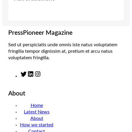
t
a
e
b
e
g
d
o
r
r
I
o
a
n
k
m
PressPioneer Magazine
Sed ut perspiciatis unde omnis iste natus voluptatem
fringilla tempor dignissim at, pretium et arcu natus
voluptatem fringilla.
T
L
I
w
i
n
i
n
s
About
t
k
t
t
e
a
Home
e
d
g
Latest News
r
I
r
About
n
a
How we started
m
Contact