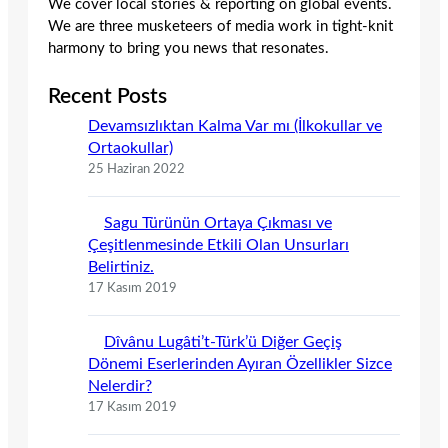
We cover local stories & reporting on global events.
We are three musketeers of media work in tight-knit
harmony to bring you news that resonates.
Recent Posts
Devamsızlıktan Kalma Var mı (İlkokullar ve
Ortaokullar)
25 Haziran 2022
Sagu Türünün Ortaya Çıkması ve
Çeşitlenmesinde Etkili Olan Unsurları
Belirtiniz.
17 Kasım 2019
Dîvânu Lugâti’t-Türk’ü Diğer Geçiş
Dönemi Eserlerinden Ayıran Özellikler Sizce
Nelerdir?
17 Kasım 2019