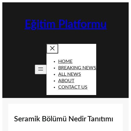
İçeriğe
geç
Eğitim Platformu
HOME
BREAKING NEWS
ALL NEWS
ABOUT
CONTACT US
Seramik Bölümü Nedir Tanıtımı