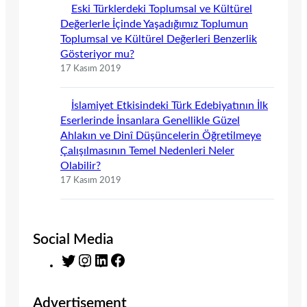
Eski Türklerdeki Toplumsal ve Kültürel
Değerlerle İçinde Yaşadığımız Toplumun
Toplumsal ve Kültürel Değerleri Benzerlik
Gösteriyor mu?
17 Kasım 2019
İslamiyet Etkisindeki Türk Edebiyatının İlk
Eserlerinde İnsanlara Genellikle Güzel
Ahlakın ve Dinî Düşüncelerin Öğretilmeye
Çalışılmasının Temel Nedenleri Neler
Olabilir?
17 Kasım 2019
Social Media
T
I
L
F
w
n
i
a
i
s
n
c
Advertisement
t
t
k
e