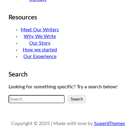
Resources
Meet Our Writers
Why We Write
Our Story
How we started
Our Experience
Search
Looking for something specific? Try a search below!
A
Search
r
a
Copyright © 2025 | Made with love by
SuperbThemes