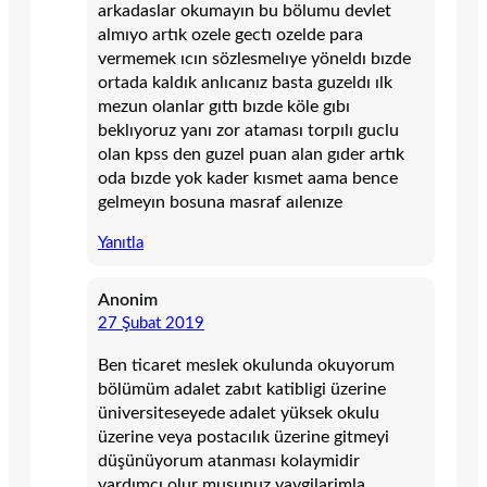
arkadaslar okumayın bu bölumu devlet
almıyo artık ozele gectı ozelde para
vermemek ıcın sözlesmelıye yöneldı bızde
ortada kaldık anlıcanız basta guzeldı ılk
mezun olanlar gıttı bızde köle gıbı
beklıyoruz yanı zor ataması torpılı guclu
olan kpss den guzel puan alan gıder artık
oda bızde yok kader kısmet aama bence
gelmeyın bosuna masraf aılenıze
Yanıtla
Anonim
27 Şubat 2019
Ben ticaret meslek okulunda okuyorum
bölümüm adalet zabıt katibligi üzerine
üniversiteseyede adalet yüksek okulu
üzerine veya postacılık üzerine gitmeyi
düşünüyorum atanması kolaymidir
yardımcı olur musunuz yaygilarimla