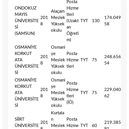
Posta
ONDOKUZ
Hizme
Alaçam
MAYIS
tleri
201
Meslek
174.049
ÜNİVERSİTE
(Uzakt
TYT
130
8
Yüksek
58
Sİ
an
okulu
(SAMSUN)
Öğreti
m)
OSMANİYE
Osmani
KORKUT
ye
Posta
201
248.656
ATA
Meslek
Hizme
TYT
75
8
54
ÜNİVERSİTE
Yüksek
tleri
Sİ
okulu
OSMANİYE
Osmani
Posta
KORKUT
ye
201
Hizme
229.040
ATA
Meslek
TYT
75
8
tleri
62
ÜNİVERSİTE
Yüksek
(İÖ)
Sİ
okulu
Kurtala
SİİRT
n
Posta
201
219.385
ÜNİVERSİTE
Meslek
Hizme
TYT
60
8
91