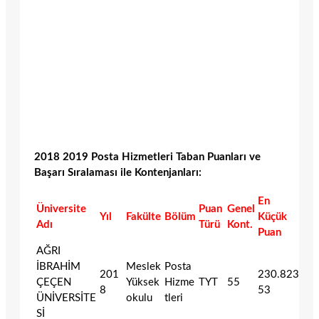
2018 2019 Posta Hizmetleri Taban Puanları ve
Başarı Sıralaması ile Kontenjanları:
En
Üniversite
Puan
Genel
Yıl
Fakülte
Bölüm
Küçük
Adı
Türü
Kont.
Puan
AĞRI
İBRAHİM
Meslek
Posta
201
230.823
ÇEÇEN
Yüksek
Hizme
TYT
55
8
53
ÜNİVERSİTE
okulu
tleri
Sİ