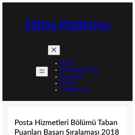
İçeriğe
geç
Eğitim Platformu
HOME
BREAKING NEWS
ALL NEWS
ABOUT
CONTACT US
Posta Hizmetleri Bölümü Taban
Puanları Başarı Sıralaması 2018