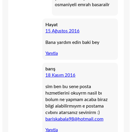
osmaniyeli emrah basarailr
Hayat
15 Ağustos 2016
Bana yardım edin baki bey
Yanıtla
barış
18 Kasım 2016
slm ben bu sene posta
hızmetlerini okuyrm nasil bı
bolum ne yapmam acaba biraz
bilgi alabilirmıyım e postama
cvbını atarsanız sevinirm :)
bariskabala98@hotmail.com
Yanıtla