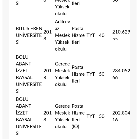
8
Meslek
30
Sİ
tleri
Yüksek
okulu
Adilcev
BİTLİS EREN
az
Posta
201
210.629
ÜNİVERSİTE
Meslek
Hizme
TYT
40
8
55
Sİ
Yüksek
tleri
okulu
BOLU
ABANT
Gerede
Posta
İZZET
201
Meslek
234.052
Hizme
TYT
50
BAYSAL
8
Yüksek
66
tleri
ÜNİVERSİTE
okulu
Sİ
BOLU
ABANT
Gerede
Posta
İZZET
201
Meslek
Hizme
202.804
TYT
50
BAYSAL
8
Yüksek
tleri
16
ÜNİVERSİTE
okulu
(İÖ)
Sİ