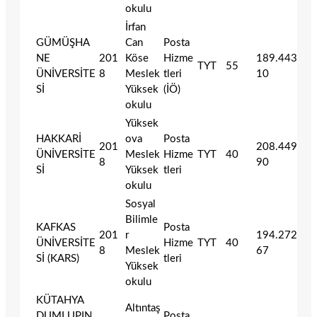
okulu
İrfan
GÜMÜŞHA
Can
Posta
NE
201
Köse
Hizme
189.443
TYT
55
ÜNİVERSİTE
8
Meslek
tleri
10
Sİ
Yüksek
(İÖ)
okulu
Yüksek
HAKKARİ
ova
Posta
201
208.449
ÜNİVERSİTE
Meslek
Hizme
TYT
40
8
90
Sİ
Yüksek
tleri
okulu
Sosyal
Bilimle
KAFKAS
Posta
201
r
194.272
ÜNİVERSİTE
Hizme
TYT
40
8
Meslek
67
Sİ (KARS)
tleri
Yüksek
okulu
KÜTAHYA
Altıntaş
DUMLUPIN
Posta