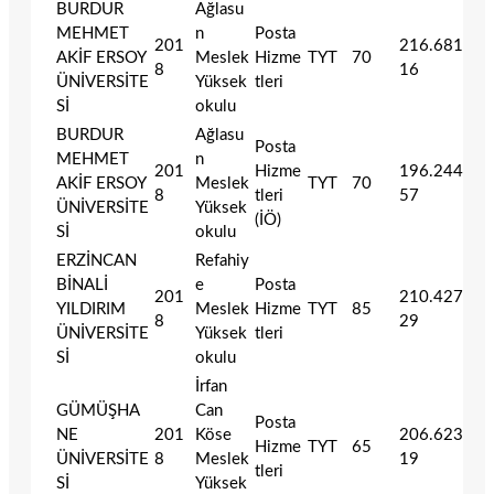
BURDUR
Ağlasu
MEHMET
n
Posta
201
216.681
AKİF ERSOY
Meslek
Hizme
TYT
70
8
16
ÜNİVERSİTE
Yüksek
tleri
Sİ
okulu
BURDUR
Ağlasu
Posta
MEHMET
n
201
Hizme
196.244
AKİF ERSOY
Meslek
TYT
70
8
tleri
57
ÜNİVERSİTE
Yüksek
(İÖ)
Sİ
okulu
ERZİNCAN
Refahiy
BİNALİ
e
Posta
201
210.427
YILDIRIM
Meslek
Hizme
TYT
85
8
29
ÜNİVERSİTE
Yüksek
tleri
Sİ
okulu
İrfan
GÜMÜŞHA
Can
Posta
NE
201
Köse
206.623
Hizme
TYT
65
ÜNİVERSİTE
8
Meslek
19
tleri
Sİ
Yüksek