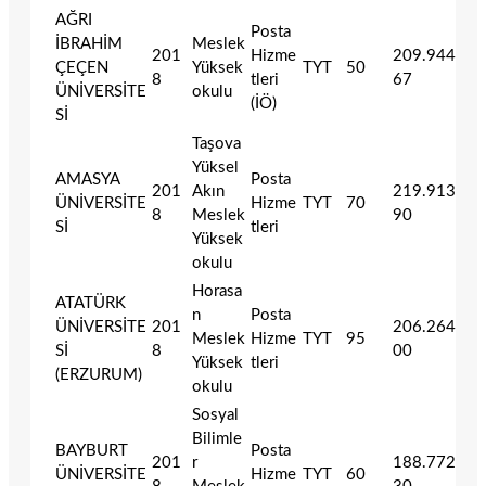
AĞRI
Posta
İBRAHİM
Meslek
201
Hizme
209.944
ÇEÇEN
Yüksek
TYT
50
8
tleri
67
ÜNİVERSİTE
okulu
(İÖ)
Sİ
Taşova
Yüksel
AMASYA
Posta
201
Akın
219.913
ÜNİVERSİTE
Hizme
TYT
70
8
Meslek
90
Sİ
tleri
Yüksek
okulu
Horasa
ATATÜRK
n
Posta
ÜNİVERSİTE
201
206.264
Meslek
Hizme
TYT
95
Sİ
8
00
Yüksek
tleri
(ERZURUM)
okulu
Sosyal
Bilimle
BAYBURT
Posta
201
r
188.772
ÜNİVERSİTE
Hizme
TYT
60