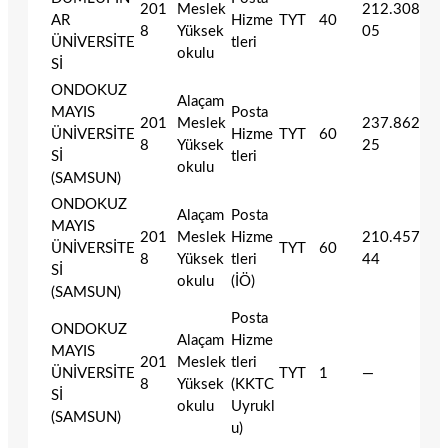
201
Meslek
212.308
AR
Hizme
TYT
40
8
Yüksek
05
ÜNİVERSİTE
tleri
okulu
Sİ
ONDOKUZ
Alaçam
MAYIS
Posta
201
Meslek
237.862
ÜNİVERSİTE
Hizme
TYT
60
8
Yüksek
25
Sİ
tleri
okulu
(SAMSUN)
ONDOKUZ
Alaçam
Posta
MAYIS
201
Meslek
Hizme
210.457
ÜNİVERSİTE
TYT
60
8
Yüksek
tleri
44
Sİ
okulu
(İÖ)
(SAMSUN)
Posta
ONDOKUZ
Alaçam
Hizme
MAYIS
201
Meslek
tleri
ÜNİVERSİTE
TYT
1
—
8
Yüksek
(KKTC
Sİ
okulu
Uyrukl
(SAMSUN)
u)