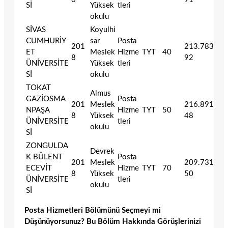
Sİ
Yüksek
tleri
okulu
SİVAS
Koyulhi
CUMHURİY
sar
Posta
201
213.783
ET
Meslek
Hizme
TYT
40
8
92
ÜNİVERSİTE
Yüksek
tleri
Sİ
okulu
TOKAT
Almus
GAZİOSMA
Posta
201
Meslek
216.891
NPAŞA
Hizme
TYT
50
8
Yüksek
48
ÜNİVERSİTE
tleri
okulu
Sİ
ZONGULDA
Devrek
K BÜLENT
Posta
201
Meslek
209.731
ECEVİT
Hizme
TYT
70
8
Yüksek
50
ÜNİVERSİTE
tleri
okulu
Sİ
Posta Hizmetleri Bölümünü Seçmeyi mi
Düşünüyorsunuz? Bu Bölüm Hakkında Görüşlerinizi